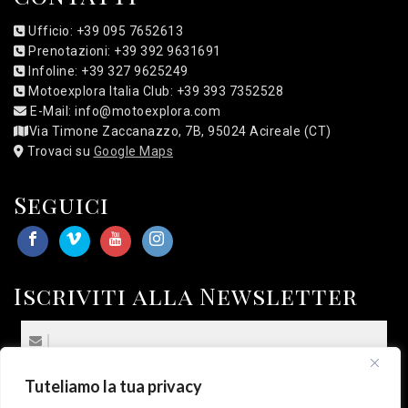
Ufficio: +39 095 7652613
Prenotazioni: +39 392 9631691
Infoline: +39 327 9625249
Motoexplora Italia Club: +39 393 7352528
E-Mail: info@motoexplora.com
Via Timone Zaccanazzo, 7B, 95024 Acireale (CT)
Trovaci su
Google Maps
Seguici
Iscriviti alla Newsletter
Tuteliamo la tua privacy
(*) Sottoscrivo la
Privacy Policy
.