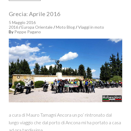
Grecia: Aprile 2016
5 Maggio 2016
2016
/
Europa Orientale
/
Moto Blog
/
Viaggi in moto
By
Peppe Pagano
a cura di Mauro Tamagni Ancora un po’ rintronato dal
lungo viaggio che dal porto di Ancona mi ha portato a casa
ad ora tardissima