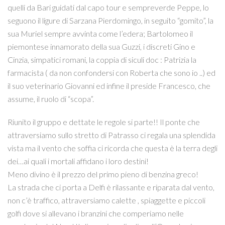
quelli da Bari guidati dal capo tour e sempreverde Peppe, lo
seguono il ligure di Sarzana Pierdomingo, in seguito “gomito”, la
sua Muriel sempre avvinta come l’edera; Bartolomeo il
piemontese innamorato della sua Guzzi, i discreti Gino e
Cinzia, simpatici romani, la coppia di siculi doc : Patrizia la
farmacista ( da non confondersi con Roberta che sono io ..) ed
il suo veterinario Giovanni ed infine il preside Francesco, che
assume, il ruolo di “scopa”.
Riunito il gruppo e dettate le regole si parte!! Il ponte che
attraversiamo sullo stretto di Patrasso ci regala una splendida
vista ma il vento che soffia ci ricorda che questa è la terra degli
dei…ai quali i mortali affidano i loro destini!
Meno divino è il prezzo del primo pieno di benzina greco!
La strada che ci porta a Delfi è rilassante e riparata dal vento,
non c’è traffico, attraversiamo calette , spiaggette e piccoli
golfi dove si allevano i branzini che comperiamo nelle