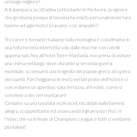
un luogo migliore!
A Kalampaca, la cittadina sottostante le Meteore, la signora
che gestiva la pompa di benzina ha voluto personalmente fare
il pieno ad ogni moto! Eravamo così simpatici?
Tra curve e tornanti risaliamo sulla montagna e ci inoltriamo in
una folta foresta interrotta solo dalle mucche con i vitelli
appena nati, fino all’hotel Torre Mantania, non prima di visitare
una chiesa nel luogo dove, durante la seconda guerra
mondiale, si consumò una tragedia del popolo greco ad opera
dei nazisti. Parcheggiamo le moto nel bel prato dell’hotel e ci
concediamo un aperitivo sulla terrazza, al freddo, come si
conviene a dei veri montanari!
Ceniamo su una tavolata vicini vicini, riscaldati dalla fiamma
allegra, scoppiettante ed osservando il girarrosto! Poi c’è
l’Inter, che va in finale di Champions League e tutti ci sentiamo
più italiani!