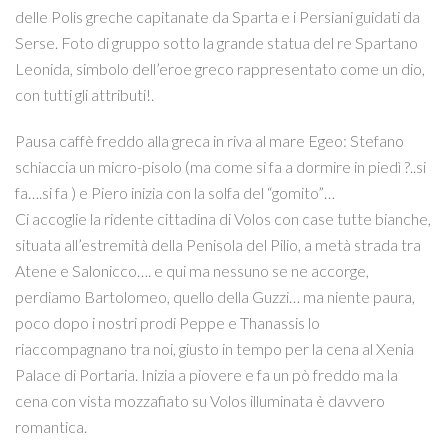
delle Polis greche capitanate da Sparta e i Persiani guidati da
Serse. Foto di gruppo sotto la grande statua del re Spartano
Leonida, simbolo dell’eroe greco rappresentato come un dio,
con tutti gli attributi!.
Pausa caffè freddo alla greca in riva al mare Egeo: Stefano
schiaccia un micro-pisolo (ma come si fa a dormire in piedì ?..si
fa….si fa ) e Piero inizia con la solfa del “gomito”…
Ci accoglie la ridente cittadina di Volos con case tutte bianche,
situata all’estremità della Penisola del Pilio, a metà strada tra
Atene e Salonicco…. e qui ma nessuno se ne accorge,
perdiamo Bartolomeo, quello della Guzzi… ma niente paura,
poco dopo i nostri prodi Peppe e Thanassis lo
riaccompagnano tra noi, giusto in tempo per la cena al Xenia
Palace di Portaria. Inizia a piovere e fa un pò freddo ma la
cena con vista mozzafiato su Volos illuminata è davvero
romantica.