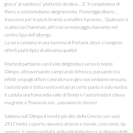
greca “al sambuco” piuttosto alcolica … E’ il compleanno di
Piero, e così brindiamo allegramente. Pomeriggio libero…
trascorso per lo più in branda a smaltire il pranzo… Qualcuno si
scalda con l’hamman, altri con un massaggio rilassante nel
centro Spa dell’albergo .
La sera ceniamo in una taverna di Portaria, dove ci vengono
offerti piatti tipici di altissima qualità!
Martedì partiamo con il sole dirigendoci verso il monte
Olimpo, attraversando campi arati di fresco, passando tra
infiniti cespugli di fiori colorati ma in giro non vediamo nessuno,
l’autostrada è tutta nostra ed ad un certo punto è solo nostra:
è caduta una frana nella valle di Tembi e l’autostrada è chiusa
ma grazie a Thanassis noi… passiamo lo stesso!
Saliamo sull’Olimpo il monte più alto della Grecia con i suoi
2917 metri, coperto davvero di neve e nuvole, così come, da
sempre, è rappresentata, nella mitologia greca, la dimora degli