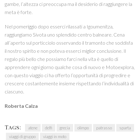
gambe, l’altezza ci preoccupa ma il desiderio di raggiungere la
meta è forte.
Nel pomeriggio dopo esserci rilassati a Igoumenitza,
raggiungiamo Sivota uno splendido centro balneare. Cena
all’aperto sul porticciolo osservando il tramonto che soddisfa
il nostro spirito e non poteva esserci miglior conclusione. Il
regalo più bello che possiamo farci nella vita è quello di
apprendere ogni giorno qualche cosa di nuovo e Motoexplora,
con questo viaggio ci ha offerto l’opportunità di progredire e
crescere costantemente insieme rispettando l’individualità di
ciascuno.
Roberta Calza
Tags:
atene
delfi
grecia
olimpo
patrasso
sparta
viaggi di gruppo
viaggi in moto