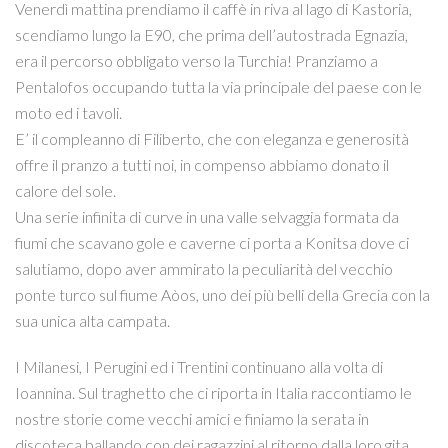
Venerdì mattina prendiamo il caffè in riva al lago di Kastoria,
scendiamo lungo la E90, che prima dell’autostrada Egnazia,
era il percorso obbligato verso la Turchia! Pranziamo a
Pentalofos occupando tutta la via principale del paese con le
moto ed i tavoli.
E’ il compleanno di Filiberto, che con eleganza e generosità
offre il pranzo a tutti noi, in compenso abbiamo donato il
calore del sole.
Una serie infinita di curve in una valle selvaggia formata da
fiumi che scavano gole e caverne ci porta a Konitsa dove ci
salutiamo, dopo aver ammirato la peculiarità del vecchio
ponte turco sul fiume Aòos, uno dei più belli della Grecia con la
sua unica alta campata.
I Milanesi, I Perugini ed i Trentini continuano alla volta di
Ioannina. Sul traghetto che ci riporta in Italia raccontiamo le
nostre storie come vecchi amici e finiamo la serata in
discoteca ballando con dei ragazzini al ritorno dalla loro gita