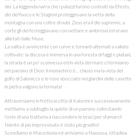
dei. La leggenda narra che i palazzi furono costruiti da Efesto,
dio del fuoco e le Stagioni proteggevano la vetta della
montagna con una coltre di nubi. Zeus era il dio supremo; a
corte gli dei festeggiavano con nettare e ambrosia ed erano
allietati dalle Muse.
La salita è avvincente con curve e tornanti alternati a vallate
coltivate: la discesa è immersa in una foresta di faggi e platani,
la strada è un po’ sconnessa ed in vista del mare ci fermiamo
nel paesino di Dion: il monastero è… chiuso ma la vista del
golfo di Salonicco e le rose sbocciate nei giardini delle casette
in pietra valgono la fermata!
Attraversiamo in fretta la città di Katerini e successivamente
mettiamo a subbuglio la quiete di un paesino sollecitando
l’oste di una trattoria a riaccendere le braci per sfamarci!
Niente di più improvvisato è stato più gradito!
Scendiamo in Macedonia ed arriviamo a Naoussa, cittadina