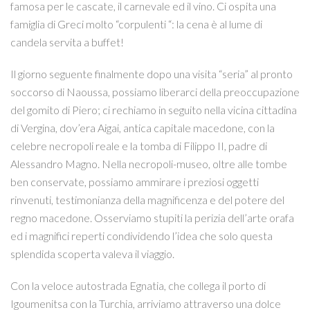
famosa per le cascate, il carnevale ed il vino. Ci ospita una
famiglia di Greci molto “corpulenti “: la cena è al lume di
candela servita a buffet!
Il giorno seguente finalmente dopo una visita “seria” al pronto
soccorso di Naoussa, possiamo liberarci della preoccupazione
del gomito di Piero; ci rechiamo in seguito nella vicina cittadina
di Vergina, dov’era Aigai, antica capitale macedone, con la
celebre necropoli reale e la tomba di Filippo II, padre di
Alessandro Magno. Nella necropoli-museo, oltre alle tombe
ben conservate, possiamo ammirare i preziosi oggetti
rinvenuti, testimonianza della magnificenza e del potere del
regno macedone. Osserviamo stupiti la perizia dell’arte orafa
ed i magnifici reperti condividendo l’idea che solo questa
splendida scoperta valeva il viaggio.
Con la veloce autostrada Egnatia, che collega il porto di
Igoumenitsa con la Turchia, arriviamo attraverso una dolce