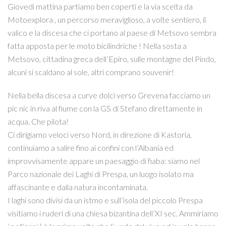
Giovedì mattina partiamo ben coperti e la via scelta da
Motoexplora , un percorso meraviglioso, a volte sentiero, il
valico e la discesa che ci portano al paese di Metsovo sembra
fatta apposta per le moto bicilindriche ! Nella sosta a
Metsovo, cittadina greca dell’Epiro, sulle montagne del Pindo,
alcuni si scaldano al sole, altri comprano souvenir!
Nella bella discesa a curve dolci verso Grevena facciamo un
pic nic in riva al fiume con la GS di Stefano direttamente in
acqua. Che pilota!
Ci dirigiamo veloci verso Nord, in direzione di Kastoria,
continuiamo a salire fino ai confini con l’Albania ed
improvvisamente appare un paesaggio di fiaba: siamo nel
Parco nazionale dei Laghi di Prespa, un luogo isolato ma
affascinante e dalla natura incontaminata.
I laghi sono divisi da un istmo e sull’isola del piccolo Prespa
visitiamo i ruderi di una chiesa bizantina dell’XI sec. Ammiriamo