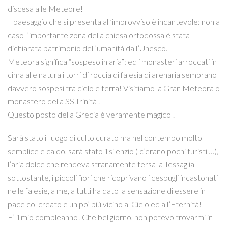
discesa alle Meteore!
Il paesaggio che si presenta all’improvviso è incantevole: non a
caso l’importante zona della chiesa ortodossa è stata
dichiarata patrimonio dell’umanità dall’Unesco.
Meteora significa “sospeso in aria”: ed i monasteri arroccati in
cima alle naturali torri di roccia di falesia di arenaria sembrano
davvero sospesi tra cielo e terra! Visitiamo la Gran Meteora o
monastero della SS.Trinità .
Questo posto della Grecia è veramente magico !
Sarà stato il luogo di culto curato ma nel contempo molto
semplice e caldo, sarà stato il silenzio ( c’erano pochi turisti …),
l’aria dolce che rendeva stranamente tersa la Tessaglia
sottostante, i piccoli fiori che ricoprivano i cespugli incastonati
nelle falesie, a me, a tutti ha dato la sensazione di essere in
pace col creato e un po’ più vicino al Cielo ed all’Eternità!
E’ il mio compleanno! Che bel giorno, non potevo trovarmi in