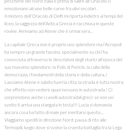
pescherie del Nord Italia e prima di salire all’Oracolo ci
emozionano alcune belle curve tra ulivi secolari .
Il mistero dell’Oracolo di Delfi mi riporta indietro ai tempi del
liceo, la saggezza dell’Antica Grecia è racchiusa in queste
rovine. Arriviamo ad Atene che è ormai sera…
La capitale Greca non è proprio uno splendore ma l’Acropoli
ha sempre un grande fascino, specialmente su chi l’ha
conosciuta attraverso le descrizioni degli storici all’epoca del
suo massimo splendore: la Polis di Pericle, la culla della
democrazia, i fondamenti della storia e della cultura..!
Lasciamo Atene e subito fuori la città, la strada è tutta nostra:
che effetto non vedere quasi nessuno in autostrada ! Ci
sorprendono anche i caselli autostradali greci: se non sei
svelto ti arriva una stangata in testa!!! Lucia si domanda
ancora cosa ha fatto di male per meritarsi questo…
Viaggiamo spediti in direzione Nord: pausa di rito alle
Termopili, luogo dove si svolse la cruenta battaglia tra la Lega