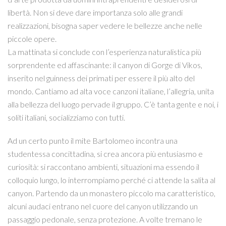
libertà. Non si deve dare importanza solo alle grandi
realizzazioni, bisogna saper vedere le bellezze anche nelle
piccole opere.
La mattinata si conclude con l’esperienza naturalistica più
sorprendente ed affascinante: il canyon di Gorge di Vikos,
inserito nel guinness dei primati per essere il più alto del
mondo. Cantiamo ad alta voce canzoni italiane, l’allegria, unita
alla bellezza del luogo pervade il gruppo. C’è tanta gente e noi, i
soliti italiani, socializziamo con tutti.
Ad un certo punto il mite Bartolomeo incontra una
studentessa concittadina, si crea ancora più entusiasmo e
curiosità: si raccontano ambienti, situazioni ma essendo il
colloquio lungo, lo interrompiamo perché ci attende la salita al
canyon. Partendo da un monastero piccolo ma caratteristico,
alcuni audaci entrano nel cuore del canyon utilizzando un
passaggio pedonale, senza protezione. A volte tremano le