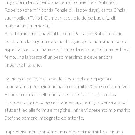
lunga dormita pomeridiana ceniamo insieme ai Milanesi:
Roberto (che mi ricorda Fonzie di Happy days), santa Cinzia (
sua moglie..) Tullio il Giamburrasca e la dolce Lucia (… di
manzoniana memoria…).
Sabato, mentre la nave attracca a Patrasso, Roberto ed io
cerchiamo la sagoma della nostra guida, che non smentisce le
aspettative: con Thanassis, l’immortale, saremo in una botte di
ferro… ha la stazza di un peso massimo e deve ancora
imparare l’italiano.
Beviamo il caffè, in attesa del resto della compagnia e
conosciamo i Perugini che hanno dormito 20 ore consecutive:
Filiberto e la sua Lella che fa nascere i bambini, la coppia
Francesco il ginecologo e Francesca, che in gita pensa ai suoi
studenti ed alle formule magiche. Infine vi presento mio marito
Stefano sempre impegnato ed attento.
Improvvisamente si sente un rombar di marmitte, arrivano