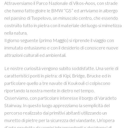
Attraversiamo il Parco Nazionale di Vikos-Aoos, con strade
che hanno fatto gioire le BMW “GS” ed arriviamo in albergo
nel paesino di Tsepelovo, un minuscolo centro, che essendo
costruito tutto in pietra con il materiale del luogo si mimetizza
nella natura.
Il giorno seguente (primo Maggio) si riprende il viaggio con
immutato entusiasmo e con il desiderio di conoscere nuove
attrazioni culturali ed ambientali.
Le nostre curiosità vengono subito soddisfatte. Una serie di
caratteristici ponti in pietra: di Kipi, Bridge, Brucke ed in
particolare quello a tre navate di Koukouli ci colpiscono
riportando la nostra mente in dietro nel tempo.
Osserviamo, con particolare interesse il borgo di Varadeto
Stairway. In questo luogo apprezziamo la semplicità del
percorso realizzato dai primitivi abitanti utilizzando un
muretto di pietre per la sicurezza del viandante. Un’opera
d’arte prodotta da uomini intraprendenti e desiderosi di