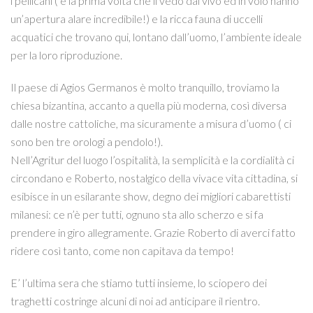
i pellicani ( è la prima volta che li vedo dal vivo ed in volo hanno
un’apertura alare incredibile!) e la ricca fauna di uccelli
acquatici che trovano qui, lontano dall’uomo, l’ambiente ideale
per la loro riproduzione.
Il paese di Agios Germanos è molto tranquillo, troviamo la
chiesa bizantina, accanto a quella più moderna, così diversa
dalle nostre cattoliche, ma sicuramente a misura d’uomo ( ci
sono ben tre orologi a pendolo!).
Nell’Agritur del luogo l’ospitalità, la semplicità e la cordialità ci
circondano e Roberto, nostalgico della vivace vita cittadina, si
esibisce in un esilarante show, degno dei migliori cabarettisti
milanesi: ce n’è per tutti, ognuno sta allo scherzo e si fa
prendere in giro allegramente. Grazie Roberto di averci fatto
ridere così tanto, come non capitava da tempo!
E’ l’ultima sera che stiamo tutti insieme, lo sciopero dei
traghetti costringe alcuni di noi ad anticipare il rientro.