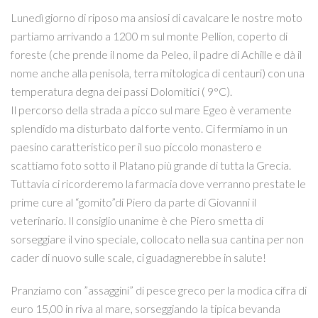
Lunedì giorno di riposo ma ansiosi di cavalcare le nostre moto
partiamo arrivando a 1200 m sul monte Pellion, coperto di
foreste (che prende il nome da Peleo, il padre di Achille e dà il
nome anche alla penisola, terra mitologica di centauri) con una
temperatura degna dei passi Dolomitici ( 9°C).
Il percorso della strada a picco sul mare Egeo è veramente
splendido ma disturbato dal forte vento. Ci fermiamo in un
paesino caratteristico per il suo piccolo monastero e
scattiamo foto sotto il Platano più grande di tutta la Grecia.
Tuttavia ci ricorderemo la farmacia dove verranno prestate le
prime cure al “gomito”di Piero da parte di Giovanni il
veterinario. Il consiglio unanime è che Piero smetta di
sorseggiare il vino speciale, collocato nella sua cantina per non
cader di nuovo sulle scale, ci guadagnerebbe in salute!
Pranziamo con ”assaggini” di pesce greco per la modica cifra di
euro 15,00 in riva al mare, sorseggiando la tipica bevanda