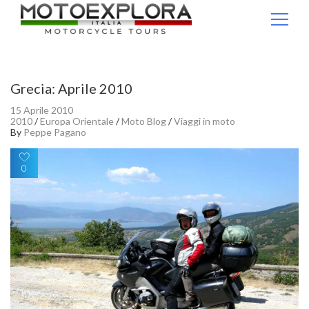
Ricerca per:
Grecia: Aprile 2010
15 Aprile 2010
2010
/
Europa Orientale
/
Moto Blog
/
Viaggi in moto
By
Peppe Pagano
0