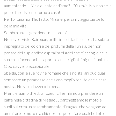
aumentando…. Ma a quanto andiamo? 120 km/h. No, non ce la
posso fare. No, no, torno a casa!
Per fortuna non l’ho fatto. Mi sarei persa il viaggio più bello
della mia vita!
Sembra un’esagerazione, ma non la è!
Non avrei visto Kairouan, bellissima cittadina che ci ha subito
impregnato dei colori e dei profumi della Tunisia, per non
parlare della splendida ospitalità di Adel che ci accoglie nella
sua casa facendoci assaporare anche i gli ottimi gusti tunisini.
Cibo davvero eccezionale.
Sbeitla, con le sue rovine romane che a noi italiani può quasi
sembrare un paradosso che siano meglio tenute che a casa
nostra. Ne vale davvero la pena.
Mentre siamo diretti a Tozeur ci fermiamo a prendere un
caffè nella cittadina di Metlaoui, parcheggiamo le moto e
subito si crea un assembramento di ragazzi che vengono ad
ammirare le moto e a chiederci di poter fare qualche foto