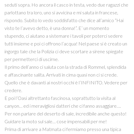
seduti sopra. Ho ancora il casco in testa, vedo due ragazzi che
parlottano tra loro, uno si avvicina e mi saluta in francese,
rispondo. Subito lo vedo soddisfatto che dice all’amico “Hai
visto te l’avevo detto, è una donna!”. E’ un momento
stupendo, ci aiutano a sistemare i tavoli per poterci sedere
tutti insieme e poi ci offrono l’acqua! Nel paese si è creato un
ingorgo tale che la Polizia ci deve scortare a sirene spiegate
per permetterci di uscirne.
Il primo dell’anno ci saluta con la strada di Rommel, splendida
e affascinante salita. Arrivati in cima quasi non ci si crede.
Quello che è davanti ai nostri occhi è l’INFINITO. Vedere per
credere.
E poi l’Oasi altrettanto fascinosa, soprattutto la visita al
canyon… ed i meravigliosi datteri che ci fanno assaggiare….
Per non parlare del deserto di sale, incredibile anche questo!
Guidare la moto sul sale… cose impensabili per me!
Prima di arrivare a Matmata ci fermiamo presso una tipica