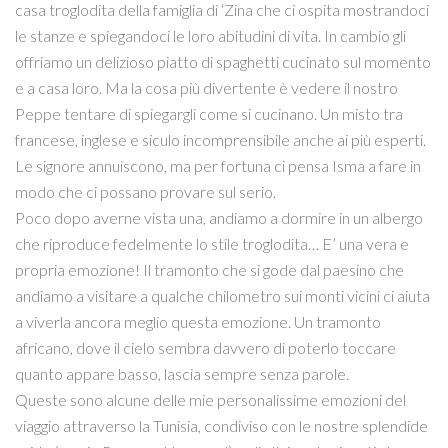
casa troglodita della famiglia di ‘Zina che ci ospita mostrandoci
le stanze e spiegandoci le loro abitudini di vita. In cambio gli
offriamo un delizioso piatto di spaghetti cucinato sul momento
e a casa loro. Ma la cosa più divertente è vedere il nostro
Peppe tentare di spiegargli come si cucinano. Un misto tra
francese, inglese e siculo incomprensibile anche ai più esperti.
Le signore annuiscono, ma per fortuna ci pensa Isma a fare in
modo che ci possano provare sul serio.
Poco dopo averne vista una, andiamo a dormire in un albergo
che riproduce fedelmente lo stile troglodita… E’ una vera e
propria emozione! Il tramonto che si gode dal paesino che
andiamo a visitare a qualche chilometro sui monti vicini ci aiuta
a viverla ancora meglio questa emozione. Un tramonto
africano, dove il cielo sembra davvero di poterlo toccare
quanto appare basso, lascia sempre senza parole.
Queste sono alcune delle mie personalissime emozioni del
viaggio attraverso la Tunisia, condiviso con le nostre splendide