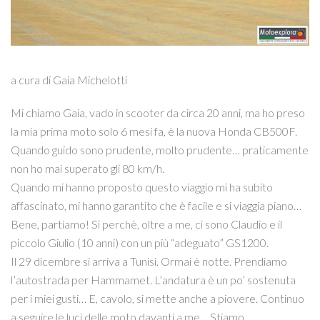
a cura di Gaia Michelotti
Mi chiamo Gaia, vado in scooter da circa 20 anni, ma ho preso
la mia prima moto solo 6 mesi fa, è la nuova Honda CB500F.
Quando guido sono prudente, molto prudente… praticamente
non ho mai superato gli 80 km/h.
Quando mi hanno proposto questo viaggio mi ha subito
affascinato, mi hanno garantito che è facile e si viaggia piano…
Bene, partiamo! Si perchè, oltre a me, ci sono Claudio e il
piccolo Giulio (10 anni) con un più “adeguato” GS1200.
Il 29 dicembre si arriva a Tunisi. Ormai è notte. Prendiamo
l’autostrada per Hammamet. L’andatura è un po’ sostenuta
per i miei gusti… E, cavolo, si mette anche a piovere. Continuo
a seguire le luci delle moto davanti a me… Stiamo