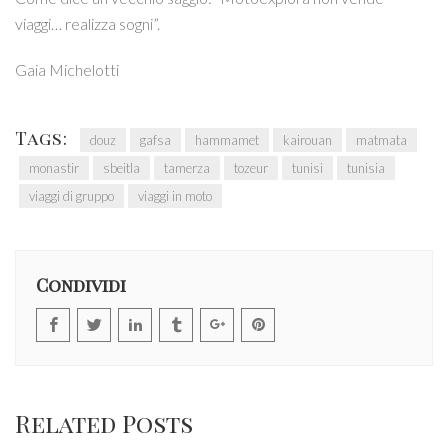
viaggi… realizza sogni”.
Gaia Michelotti
Tags:
douz
gafsa
hammamet
kairouan
matmata
monastir
sbeitla
tamerza
tozeur
tunisi
tunisia
viaggi di gruppo
viaggi in moto
Condividi
Related Posts