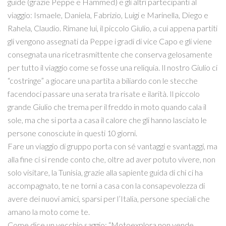
guide (grazie Peppe e Hammed) e gli altri partecipanti al
viaggio: Ismaele, Daniela, Fabrizio, Luigi e Marinella, Diego e
Rahela, Claudio. Rimane lui, il piccolo Giulio, a cui appena partiti
gli vengono assegnati da Peppe i gradi di vice Capo e gli viene
consegnata una ricetrasmittente che conserva gelosamente
per tutto il viaggio come se fosse una reliquia. Il nostro Giulio ci
“costringe” a giocare una partita a biliardo con le stecche
facendoci passare una serata tra risate e ilarità. Il piccolo
grande Giulio che trema per il freddo in moto quando cala il
sole, ma che si porta a casa il calore che gli hanno lasciato le
persone conosciute in questi 10 giorni.
Fare un viaggio di gruppo porta con sé vantaggi e svantaggi, ma
alla fine ci si rende conto che, oltre ad aver potuto vivere, non
solo visitare, la Tunisia, grazie alla sapiente guida di chi ci ha
accompagnato, te ne torni a casa con la consapevolezza di
avere dei nuovi amici, sparsi per l’Italia, persone speciali che
amano la moto come te.
Come dice un vecchio saggio: “Motoexplora non vende