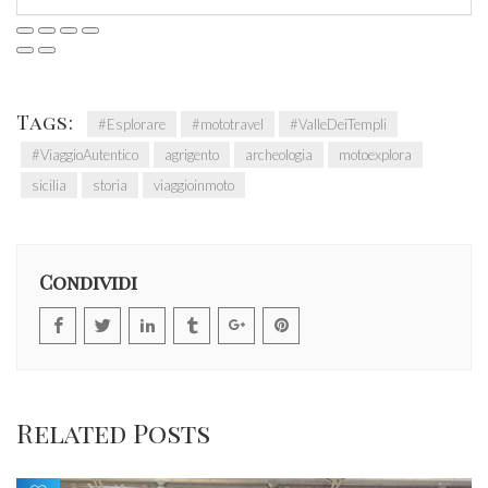
Tags:
#Esplorare
#mototravel
#ValleDeiTempli
#ViaggioAutentico
agrigento
archeologia
motoexplora
sicilia
storia
viaggioinmoto
Condividi
Related Posts