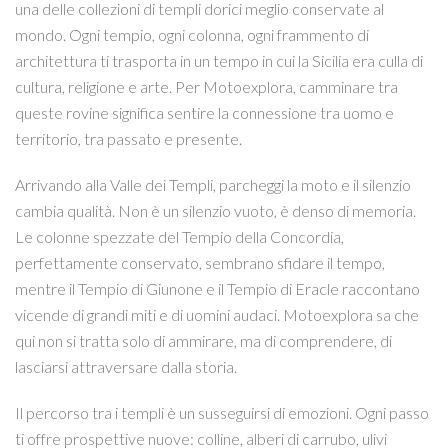
una delle collezioni di templi dorici meglio conservate al
mondo. Ogni tempio, ogni colonna, ogni frammento di
architettura ti trasporta in un tempo in cui la Sicilia era culla di
cultura, religione e arte. Per Motoexplora, camminare tra
queste rovine significa sentire la connessione tra uomo e
territorio, tra passato e presente.
Arrivando alla Valle dei Templi, parcheggi la moto e il silenzio
cambia qualità. Non è un silenzio vuoto, è denso di memoria.
Le colonne spezzate del Tempio della Concordia,
perfettamente conservato, sembrano sfidare il tempo,
mentre il Tempio di Giunone e il Tempio di Eracle raccontano
vicende di grandi miti e di uomini audaci. Motoexplora sa che
qui non si tratta solo di ammirare, ma di comprendere, di
lasciarsi attraversare dalla storia.
Il percorso tra i templi è un susseguirsi di emozioni. Ogni passo
ti offre prospettive nuove: colline, alberi di carrubo, ulivi