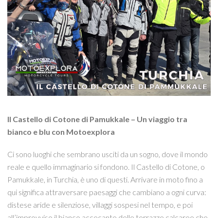
Il Castello di Cotone di Pamukkale – Un viaggio tra
bianco e blu con Motoexplora
Ci sono luoghi che sembrano usciti da un sogno, dove il mondo
reale e quello immaginario si fondono. Il Castello di Cotone, o
Pamukkale, in Turchia, è uno di questi. Arrivare in moto fino a
qui significa attraversare paesaggi che cambiano a ogni curva:
distese aride e silenziose, villaggi sospesi nel tempo, e poi
all’improvviso il bianco accecante delle terrazze calcaree che