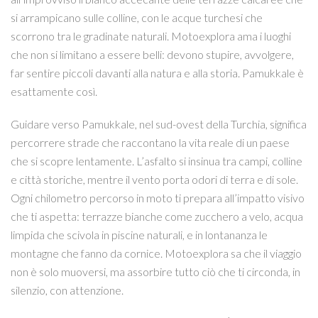
si arrampicano sulle colline, con le acque turchesi che
scorrono tra le gradinate naturali. Motoexplora ama i luoghi
che non si limitano a essere belli: devono stupire, avvolgere,
far sentire piccoli davanti alla natura e alla storia. Pamukkale è
esattamente così.
Guidare verso Pamukkale, nel sud-ovest della Turchia, significa
percorrere strade che raccontano la vita reale di un paese
che si scopre lentamente. L’asfalto si insinua tra campi, colline
e città storiche, mentre il vento porta odori di terra e di sole.
Ogni chilometro percorso in moto ti prepara all’impatto visivo
che ti aspetta: terrazze bianche come zucchero a velo, acqua
limpida che scivola in piscine naturali, e in lontananza le
montagne che fanno da cornice. Motoexplora sa che il viaggio
non è solo muoversi, ma assorbire tutto ciò che ti circonda, in
silenzio, con attenzione.