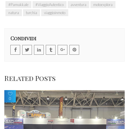
#Pamukkale
#ViaggioAutentico
avventura
motoexplora
natura
turchia
viaggioinmoto
Condividi
Related Posts
0