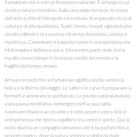
Pamukkale non è solo un fenomeno naturale. È un luogo in cui
storia e natura si fondono. Sulla cima delle terrazze, le rovine
dell’antica città di Hierapolis raccontano di un passato ricco di
cultura e di vita quotidiana. Teatri, terme, templi: ogni pietra ha
vissuto millenni e ora osserva chi arriva da lontano, curioso e
rispettoso. Camminare tra queste rovine è un’esperienza che
Motoexplora definisce unica: ti fa sentire parte della storia,
ma allo stesso tempo ti ricorda la vastità del mondo e la
fragilità del tempo umano.
Arrivare in moto fino a Pamukkale significa anche sentire la
fatica e la libertà del viaggio. Le salite e le curve ti preparano a
fermarti e ammirare lo spettacolo. Le piscine naturali invitano
a una pausa meditativa: immergersi nell’acqua calda,
osservare il bianco accecante e il cielo azzurro sopra di te è
un’esperienza che riporta equilibrio tra corpo e spirito. Qui, la
moto diventa un compagno silenzioso che ti ha portato fino a
un luogo magico, dove la natura sembra scolpita da mani