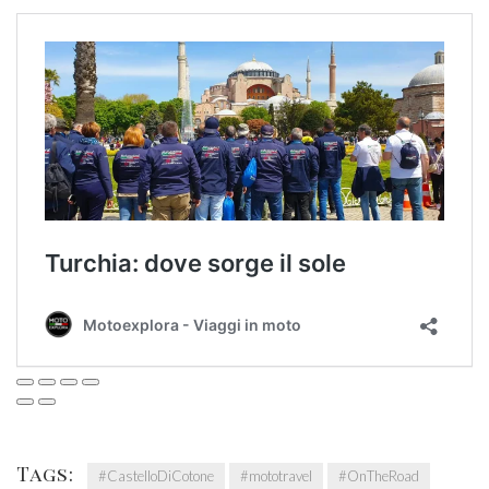
Tags:
#CastelloDiCotone
#mototravel
#OnTheRoad