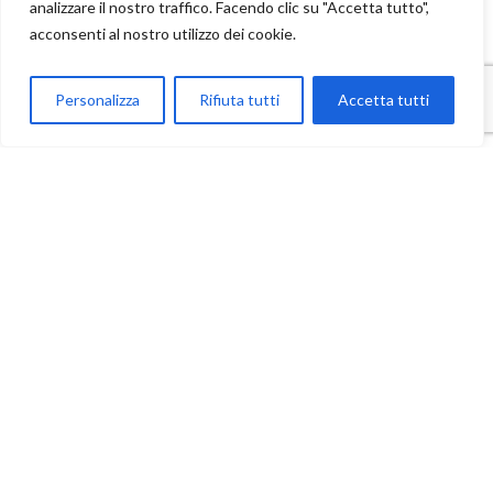
analizzare il nostro traffico. Facendo clic su "Accetta tutto",
acconsenti al nostro utilizzo dei cookie.
Parla con Motoexplora
Personalizza
Rifiuta tutti
Accetta tutti
Open chaty
Contatti
Ufficio: +39 095 7652613
Prenotazioni: +39 392 9631691
Infoline: +39 327 9625249
Motoexplora Italia Club: +39 393 7352528
E-Mail: info@motoexplora.com
Via Timone Zaccanazzo, 7B, 95024 Acireale (CT)
Trovaci su
Google Maps
Seguici