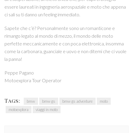
essere laureati in ingegneria aerospaziale e moto che appena
ci sali su ti danno un feeling immediato.
Sapete che c’è? Personalmente sono un romanticone e
rimango legato al mondo di mezzo, il mondo delle moto
perfette meccanicamente e con poca elettronica, insomma
come la carbonara, guanciale e uovo e non ditemi che ci vuole
la panna!
Peppe Pagano
Motoexplora Tour Operator
Tags:
bmw
bmw gs
bmw gs adventure
moto
motoexplora
viaggi in moto