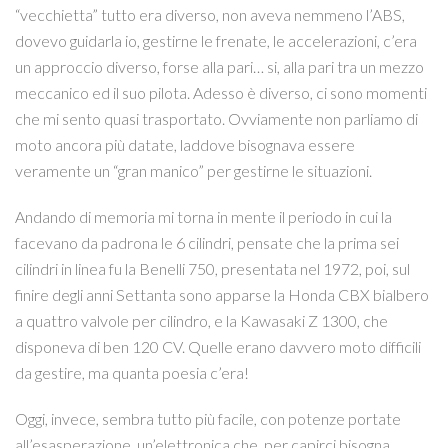
“vecchietta” tutto era diverso, non aveva nemmeno l’ABS,
dovevo guidarla io, gestirne le frenate, le accelerazioni, c’era
un approccio diverso, forse alla pari… si, alla pari tra un mezzo
meccanico ed il suo pilota. Adesso è diverso, ci sono momenti
che mi sento quasi trasportato. Ovviamente non parliamo di
moto ancora più datate, laddove bisognava essere
veramente un “gran manico” per gestirne le situazioni.
Andando di memoria mi torna in mente il periodo in cui la
facevano da padrona le 6 cilindri, pensate che la prima sei
cilindri in linea fu la Benelli 750, presentata nel 1972, poi, sul
finire degli anni Settanta sono apparse la Honda CBX bialbero
a quattro valvole per cilindro, e la Kawasaki Z 1300, che
disponeva di ben 120 CV. Quelle erano davvero moto difficili
da gestire, ma quanta poesia c’era!
Oggi, invece, sembra tutto più facile, con potenze portate
all’esasperazione, un’elettronica che, per capirci bisogna