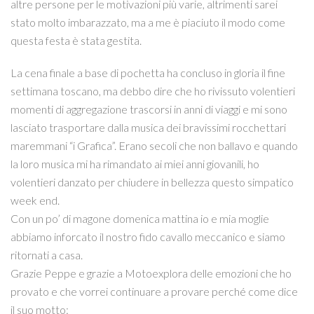
altre persone per le motivazioni più varie, altrimenti sarei
stato molto imbarazzato, ma a me è piaciuto il modo come
questa festa è stata gestita.
La cena finale a base di pochetta ha concluso in gloria il fine
settimana toscano, ma debbo dire che ho rivissuto volentieri
momenti di aggregazione trascorsi in anni di viaggi e mi sono
lasciato trasportare dalla musica dei bravissimi rocchettari
maremmani “i Grafica”. Erano secoli che non ballavo e quando
la loro musica mi ha rimandato ai miei anni giovanili, ho
volentieri danzato per chiudere in bellezza questo simpatico
week end.
Con un po’ di magone domenica mattina io e mia moglie
abbiamo inforcato il nostro fido cavallo meccanico e siamo
ritornati a casa.
Grazie Peppe e grazie a Motoexplora delle emozioni che ho
provato e che vorrei continuare a provare perché come dice
il suo motto: