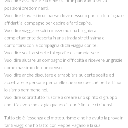
Vuol dire assaporare la bellezza di un panorama senza
posizioni predominanti.
Vuol dire trovarsi in un paese dove nessuno parla la tua lingua e
affidarti al compagno per capire e farti capire.
Vuol dire viaggiare soli in mezzo ad una brughiera
completamente deserta in una strada strettissima e
confortarsi con la compagnia di chi viaggia con te.
Vuol dire scattarsi delle fotografie e scambiarsele.
Vuol dire aiutare un compagno in difficoltà e ricevere un grazie
come massimo del compenso.
Vuol dire anche discutere e arrabbiarsi su certe scelte ed
accettare le persone per quelle che sono perché perfetti non
lo siamo nemmeno noi.
Vuol dire soprattutto riuscire a creare uno spirito di gruppo
che ti fa avere nostalgia quando il tour è finito e ci ripensi.
Tutto ciò è l’essenza del mototurismo e ne ho avuto la prova in
tanti viaggi che ho fatto con Peppe Pagano e la sua