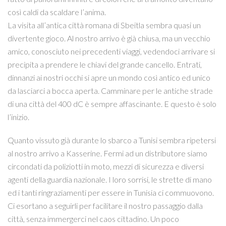
così caldi da scaldare l’anima.
La visita all’antica città romana di Sbeitla sembra quasi un
divertente gioco. Al nostro arrivo è già chiusa, ma un vecchio
amico, conosciuto nei precedenti viaggi, vedendoci arrivare si
precipita a prendere le chiavi del grande cancello. Entrati,
dinnanzi ai nostri occhi si apre un mondo così antico ed unico
da lasciarci a bocca aperta. Camminare per le antiche strade
di una città del 400 dC è sempre affascinante. E questo è solo
l’inizio.
Quanto vissuto già durante lo sbarco a Tunisi sembra ripetersi
al nostro arrivo a Kasserine. Fermi ad un distributore siamo
circondati da poliziotti in moto, mezzi di sicurezza e diversi
agenti della guardia nazionale. I loro sorrisi, le strette di mano
ed i tanti ringraziamenti per essere in Tunisia ci commuovono.
Ci esortano a seguirli per facilitare il nostro passaggio dalla
città, senza immergerci nel caos cittadino. Un poco