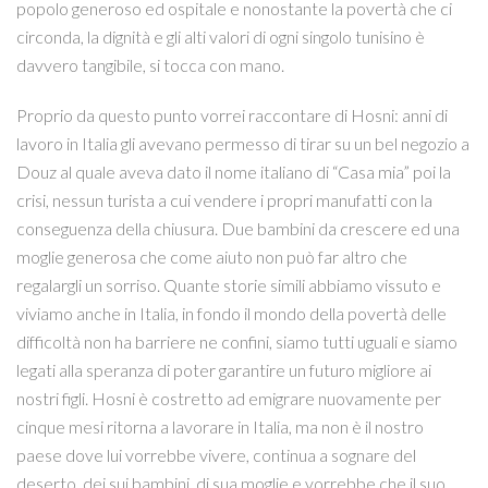
popolo generoso ed ospitale e nonostante la povertà che ci
circonda, la dignità e gli alti valori di ogni singolo tunisino è
davvero tangibile, si tocca con mano.
Proprio da questo punto vorrei raccontare di Hosni: anni di
lavoro in Italia gli avevano permesso di tirar su un bel negozio a
Douz al quale aveva dato il nome italiano di “Casa mia” poi la
crisi, nessun turista a cui vendere i propri manufatti con la
conseguenza della chiusura. Due bambini da crescere ed una
moglie generosa che come aiuto non può far altro che
regalargli un sorriso. Quante storie simili abbiamo vissuto e
viviamo anche in Italia, in fondo il mondo della povertà delle
difficoltà non ha barriere ne confini, siamo tutti uguali e siamo
legati alla speranza di poter garantire un futuro migliore ai
nostri figli. Hosni è costretto ad emigrare nuovamente per
cinque mesi ritorna a lavorare in Italia, ma non è il nostro
paese dove lui vorrebbe vivere, continua a sognare del
deserto, dei sui bambini, di sua moglie e vorrebbe che il suo