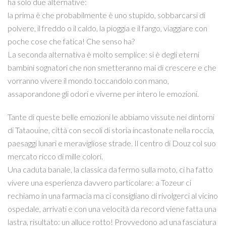
ha solo due alternative:
la prima è che probabilmente è uno stupido, sobbarcarsi di
polvere, il freddo o il caldo, la pioggia e il fango, viaggiare con
poche cose che fatica! Che senso ha?
La seconda alternativa è molto semplice: si è degli eterni
bambini sognatori che non smetteranno mai di crescere e che
vorranno vivere il mondo toccandolo con mano,
assaporandone gli odori e viverne per intero le emozioni.
Tante di queste belle emozioni le abbiamo vissute nei dintorni
di Tataouine, città con secoli di storia incastonate nella roccia,
paesaggi lunari e meravigliose strade. Il centro di Douz col suo
mercato ricco di mille colori.
Una caduta banale, la classica da fermo sulla moto, ci ha fatto
vivere una esperienza davvero particolare: a Tozeur ci
rechiamo in una farmacia ma ci consigliano di rivolgerci al vicino
ospedale, arrivati e con una velocità da record viene fatta una
lastra, risultato: un alluce rotto! Provvedono ad una fasciatura