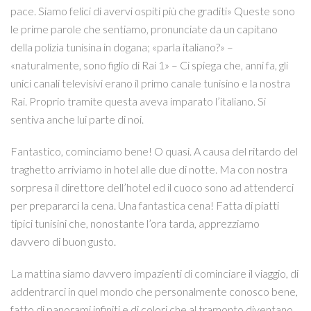
pace. Siamo felici di avervi ospiti più che graditi» Queste sono
le prime parole che sentiamo, pronunciate da un capitano
della polizia tunisina in dogana; «parla italiano?» –
«naturalmente, sono figlio di Rai 1» – Ci spiega che, anni fa, gli
unici canali televisivi erano il primo canale tunisino e la nostra
Rai. Proprio tramite questa aveva imparato l’italiano. Si
sentiva anche lui parte di noi.
Fantastico, cominciamo bene! O quasi. A causa del ritardo del
traghetto arriviamo in hotel alle due di notte. Ma con nostra
sorpresa il direttore dell’hotel ed il cuoco sono ad attenderci
per prepararci la cena. Una fantastica cena! Fatta di piatti
tipici tunisini che, nonostante l’ora tarda, apprezziamo
davvero di buon gusto.
La mattina siamo davvero impazienti di cominciare il viaggio, di
addentrarci in quel mondo che personalmente conosco bene,
fatto di panorami infiniti e di colori che al tramonto diventano