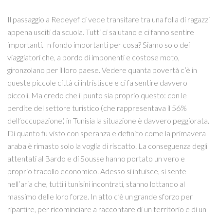
Il passaggio a Redeyef ci vede transitare tra una folla di ragazzi
appena usciti da scuola. Tutti ci salutano e ci fanno sentire
importanti. In fondo importanti per cosa? Siamo solo dei
viaggiatori che, a bordo di imponenti e costose moto,
gironzolano per il loro paese. Vedere quanta povertà c’è in
queste piccole città ci intristisce e ci fa sentire davvero
piccoli. Ma credo che il punto sia proprio questo: con le
perdite del settore turistico (che rappresentava il 56%
dell’occupazione) in Tunisia la situazione è davvero peggiorata.
Di quanto fu visto con speranza e definito come la primavera
araba è rimasto solo la voglia di riscatto. La conseguenza degli
attentati al Bardo e di Sousse hanno portato un vero e
proprio tracollo economico. Adesso si intuisce, si sente
nell’aria che, tutti i tunisini incontrati, stanno lottando al
massimo delle loro forze. In atto c’è un grande sforzo per
ripartire, per ricominciare a raccontare di un territorio e di un