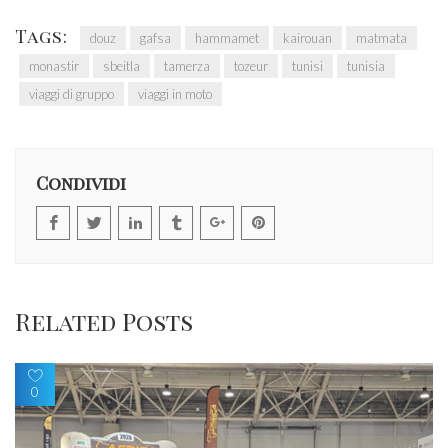
Tags:
douz
gafsa
hammamet
kairouan
matmata
monastir
sbeitla
tamerza
tozeur
tunisi
tunisia
viaggi di gruppo
viaggi in moto
Condividi
Related Posts
0