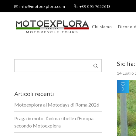
info@motoexplora.com
+39 095 7652613
Chi siamo
Dicono d
Ricerca per:
Cerca
Sicilia
14 Luglio
0
Articoli recenti
Motoexplora al Motodays di Roma 2026
Praga in moto: l’anima ribelle d’Europa
secondo Motoexplora