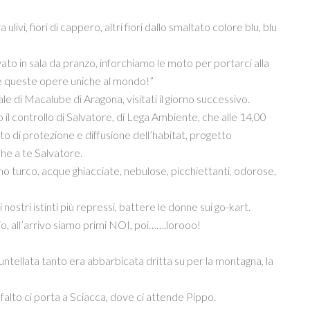
ulivi, fiori di cappero, altri fiori dallo smaltato colore blu, blu
to in sala da pranzo, inforchiamo le moto per portarci alla
ene queste opere uniche al mondo!”
ale di Macalube di Aragona, visitati il giorno successivo.
o il controllo di Salvatore, di Lega Ambiente, che alle 14,00
to di protezione e diffusione dell’habitat, progetto
he a te Salvatore.
gno turco, acque ghiacciate, nebulose, picchiettanti, odorose,
nostri istinti più repressi, battere le donne sui go-kart.
io, all’arrivo siamo primi NOI, poi…….lorooo!
ntellata tanto era abbarbicata dritta su per la montagna, la
sfalto ci porta a Sciacca, dove ci attende Pippo.