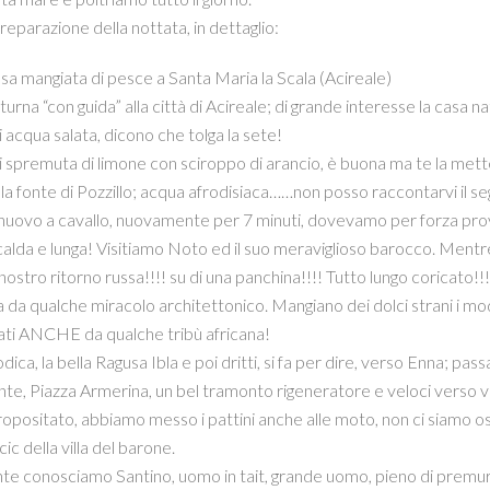
preparazione della nottata, in dettaglio:
a mangiata di pesce a Santa Maria la Scala (Acireale)
turna “con guida” alla città di Acireale; di grande interesse la casa na
 acqua salata, dicono che tolga la sete!
 spremuta di limone con sciroppo di arancio, è buona ma te la mette
la fonte di Pozzillo; acqua afrodisiaca……non posso raccontarvi il seg
nuovo a cavallo, nuovamente per 7 minuti, dovevamo per forza provar
calda e lunga! Visitiamo Noto ed il suo meraviglioso barocco. Mentre 
l nostro ritorno russa!!!! su di una panchina!!!! Tutto lungo coricato
da qualche miracolo architettonico. Mangiano dei dolci strani i mod
itati ANCHE da qualche tribù africana!
ca, la bella Ragusa Ibla e poi dritti, si fa per dire, verso Enna; pas
te, Piazza Armerina, un bel tramonto rigeneratore e veloci verso vil
opositato, abbiamo messo i pattini anche alle moto, non ci siamo osat
ic della villa del barone.
nte conosciamo Santino, uomo in tait, grande uomo, pieno di premure,