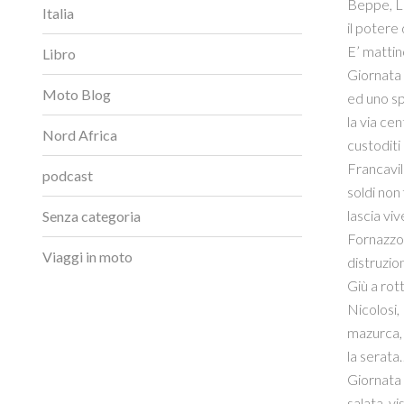
Beppe, La
Italia
il potere
E’ mattin
Libro
Giornata 
Moto Blog
ed uno sp
la via cen
Nord Africa
custoditi
Francavill
podcast
soldi non
lascia viv
Senza categoria
Fornazzo, 
Viaggi in moto
distruzion
Giù a rott
Nicolosi,
mazurca, 
la serata
Giornata 
salata, vi