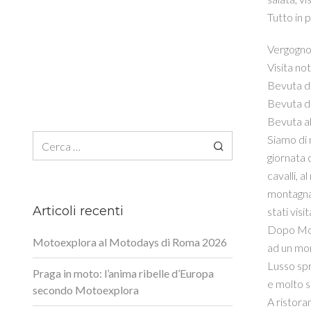
Tutto in 
Vergognos
Visita not
Bevuta di
Bevuta di
Bevuta al
Siamo di 
Ricerca per:
giornata 
cavalli, a
montagna 
Articoli recenti
stati vis
Dopo Modi
Motoexplora al Motodays di Roma 2026
ad un mon
Lusso spr
Praga in moto: l’anima ribelle d’Europa
e molto sc
secondo Motoexplora
A ristora