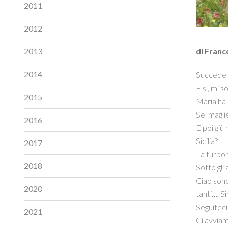
2011
2012
di Fran
2013
2014
Succede u
E sì, mi 
2015
Maria ha 
Sei maglie
2016
E poi giù
Sicilia?
2017
La turbon
2018
Sotto gli
Ciao sono
2020
tanti…. S
Seguiteci
2021
Ci avviamo