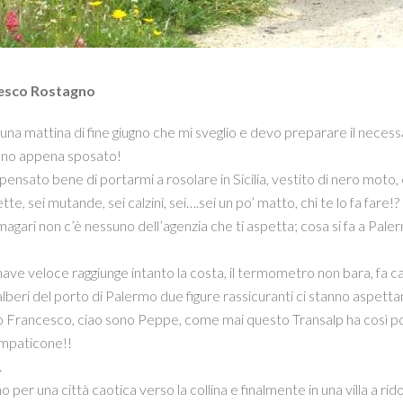
cesco Rostagno
na mattina di fine giugno che mi sveglio e devo preparare il necessari
sono appena sposato!
pensato bene di portarmi a rosolare in Sicilia, vestito di nero moto
tte, sei mutande, sei calzini, sei….sei un po’ matto, chi te lo fa fare!?
 magari non c’è nessuno dell’agenzia che ti aspetta; cosa si fa a Pale
ave veloce raggiunge intanto la costa, il termometro non bara, fa c
 alberi del porto di Palermo due figure rassicuranti ci stanno aspett
 Francesco, ciao sono Peppe, come mai questo Transalp ha così po
impaticone!!
.
 per una città caotica verso la collina e finalmente in una villa a rid