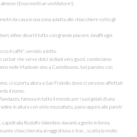
 almeno (Enza metti un ventilatore!).
a 30 metri da casa in una zona adatta alle chiacchiere sotto gli
, infine divori il tutto con grande piacere, innaffi ogni
o il caffè”, servizio a letto.
tro un bar che serve dolci siciliani very good, cominciamo
aliamo nelle Madonie sino a Castelbuono, bel paesino con
e, ci si porta allora a San Fratello dove ci servono affettati
cordo il nome.
a Randazzo, famosa in tutto il mondo per i suoi gelati di una
radine in altura con viste mozzafiato, paesi appesi alle pareti
 capelli alla Rodolfo Valentino davanti a gente in livrea,
ante chiacchierata ai raggi di luna e trac…scatta la molla: