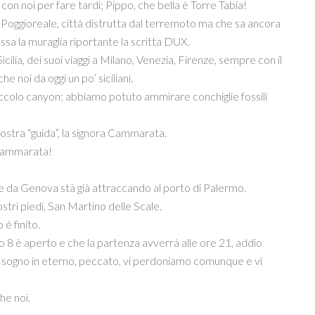
 con noi per fare tardi; Pippo, che bella è Torre Tabia!
o a Poggioreale, città distrutta dal terremoto ma che sa ancora
essa la muraglia riportante la scritta DUX.
icilia, dei suoi viaggi a Milano, Venezia, Firenze, sempre con il
e noi da oggi un po’ siciliani.
iccolo canyon; abbiamo potuto ammirare conchiglie fossili
ostra “guida”, la signora Cammarata.
a Cammarata!
e da Genova stà già attraccando al porto di Palermo.
tri piedi, San Martino delle Scale.
 è finito.
ano 8 è aperto e che la partenza avverrà alle ore 21, addio
e il sogno in eterno, peccato, vi perdoniamo comunque e vi
he noi.