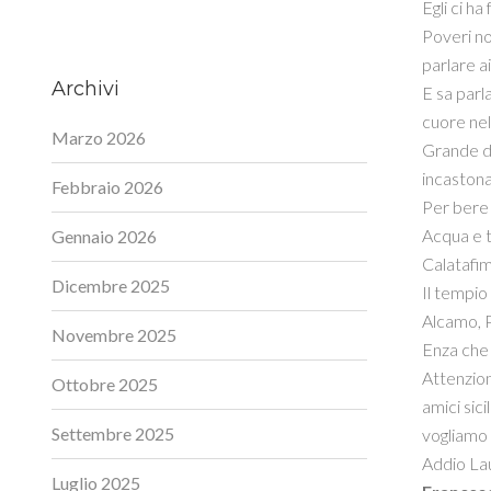
Egli ci ha
Poveri no
parlare ai
Archivi
E sa parla
cuore nell
Marzo 2026
Grande di
incastona
Febbraio 2026
Per bere 
Acqua e t
Gennaio 2026
Calatafim
Dicembre 2025
Il tempio
Alcamo, P
Novembre 2025
Enza che c
Attenzion
Ottobre 2025
amici sic
Settembre 2025
vogliamo 
Addio Lau
Luglio 2025