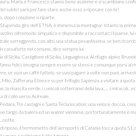
ura, Maria e Francesco stanno bene assieme e si scambiano confiden
 del soldo! sarà per fare stare anche esso a riposare con te!
o, dopo colazione si riparte.
Stupenda, giro dell’ETNA, è immensa la montagna! Intanto la prima f
azzino oltremodo simpatico e disponibile a raccontarci il paese, lui
trale sorreggendo, con altri, una statua pesantissima, se ben ricordo 
 in cassaforte nel comune, dice sempre lui.
a di Sicilia, Castiglione di Sicilia, Linguaglossa. Al rifugio alpino Bru
 fanno felici, bisogna sempre essere se stessi e comunque porsi al ris
ere, se vuoi un caffè fattelo, se vuoi pagare a volte non puoi, arrive
Milo, Zafferana Etnea e su per il rifugio Sapienza a visitare a quota 20
e, la rinascita verde, i cunicoli sotterranei della lava……i miracoli…ed 
a di collo verso Acireale.
 Pedara, Tre castagni e Santa Tecla location; una veloce doccia, cena,
un tango da balera ed un walzer viennese, poi fortunatamente è man
….notte.
di riposo, il termometro dell’aeroporto di Catania tocca quota 51, 
sta mare e poltriamo tutto il giorno.