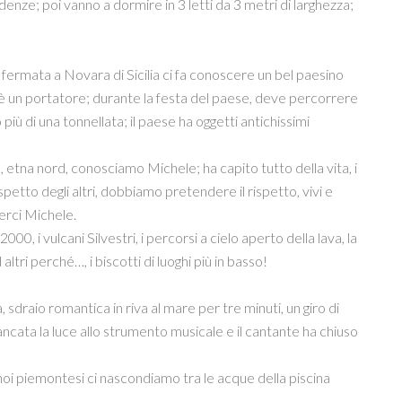
ze; poi vanno a dormire in 3 letti da 3 metri di larghezza;
ermata a Novara di Sicilia ci fa conoscere un bel paesino
 è un portatore; durante la festa del paese, deve percorrere
più di una tonnellata; il paese ha oggetti antichissimi
nek, etna nord, conosciamo Michele; ha capito tutto della vita, i
petto degli altri, dobbiamo pretendere il rispetto, vivi e
derci Michele.
00, i vulcani Silvestri, i percorsi a cielo aperto della lava, la
altri perché…, i biscotti di luoghi più in basso!
 sdraio romantica in riva al mare per tre minuti, un giro di
cata la luce allo strumento musicale e il cantante ha chiuso
noi piemontesi ci nascondiamo tra le acque della piscina