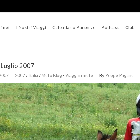
i noi
I Nostri Viaggi
Calendario Partenze
Podcast
Club
: Luglio 2007
 2007
2007
/
Italia
/
Moto Blog
/
Viaggi in moto
By
Peppe Pagano