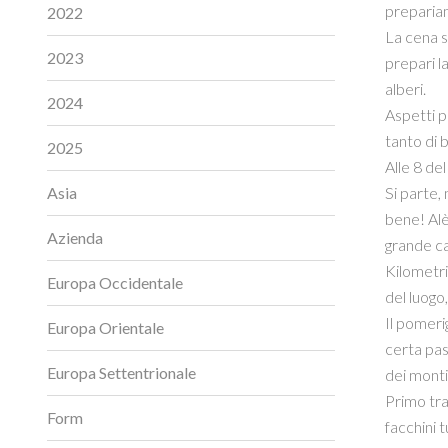
prepariam
2022
La cena s
2023
prepari la
alberi.
2024
Aspetti p
tanto di 
2025
Alle 8 de
Si parte,
Asia
bene! Alè
Azienda
grande ca
Kilometri
Europa Occidentale
del luogo,
Il pomerig
Europa Orientale
certa pas
Europa Settentrionale
dei monti,
Primo tram
Form
facchini 