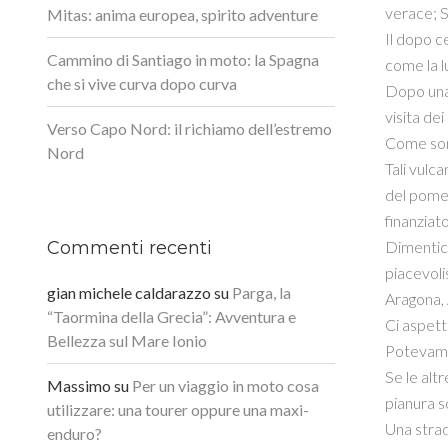
verace; S
Mitas: anima europea, spirito adventure
Il dopo ce
Cammino di Santiago in moto: la Spagna
come la l
che si vive curva dopo curva
Dopo una 
visita de
Verso Capo Nord: il richiamo dell’estremo
Come sono 
Nord
Tali vulca
del pomer
finanziat
Dimentica
Commenti recenti
piacevoli
gian michele caldarazzo
su
Parga, la
Aragona, A
“Taormina della Grecia”: Avventura e
Ci aspett
Bellezza sul Mare Ionio
Potevamo 
Se le alt
Massimo
su
Per un viaggio in moto cosa
pianura 
utilizzare: una tourer oppure una maxi-
Una strad
enduro?