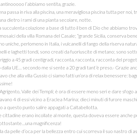
antinooooo l’abbiamo sentita, grazie.
na passa in riva alla piscina, una meravigliosa piscina tutta per noi, tra 
una dietro i rami di una pianta secolare, notte.
succulenta colazione a base di tutto il ben di Dio che abbiamo trova
i mosaici della villa Romana del Casale; “grande Sicilia, conserva b
uniche, perlomeno in Italia, i vulcanelli di fango della riserva natur
nelli e laghetti tondi, sono creati da fuoriuscite di metano; sono sott
iggio a 45 gradi centigradi, racconta, racconta, racconta del proget
o dalla UE… secondo me si sente a 20 gradi tant’è preso.- Grazie anc
vo che alla villa Gussio ci siamo fatti un’ora di relax benessere: ba
ssime!
grigento, Valle dei Templi; è ora di essere meno seri e dare sfogo ai 
avano 4 di essi vicino a Eraclea Marina; dieci minuti di furore masch
a questo punto salire appagati a Caltabellotta.
re cittadine erano incollate al monte, questa doveva essere anche pu
sottostante…una magnificenza!
a da pelle d’oca per la bellezza entro cui scorreva il suo nastro di a