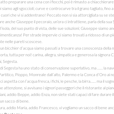
 fatto preparare una cena con i fiocchi, poi è rimasto a chiacchierare
i siamo agli sgoccioli; curve e controcurve tra il grano tagliato, fin
 cuori che vi si addentrano! Peccato non si sia attorcigliata su se st
re anche Giuseppe il pecoraio, un’ora ci intrattiene, parla della sua S
’isola, del suo punto di vista, delle sue soluzioni; Giuseppe siamo anch
menticanza! Per strade impervie ci siamo trovati a ridosso di un p
te nelle pareti scoscese.
un bicchier d’acqua siamo passati a trovare una conoscenza della n
orta, tutta per noi! carina, allegra, simpatica e generosa la signor
i, Segesta.
 di Segesta ha uno stato di conservazione superlativo, ma …… la nav
artitico, Pioppo, Monreale dall’alto, Palermo e la Conca d’Oro ai nos
i aspetta con l’acqua fresca, i fichi, le pesche, la birra…… ma il sogno
e attenzione, si avvisano i signori passeggeri che il ristorante al pi
iliani, addio Beppe, addio Enza, non siete stati capaci di fare durar
un sacco di bene.
ra, addio Maria, addio Francesco, vi vogliamo un sacco di bene anc