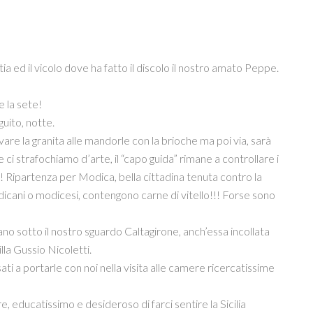
tia ed il vicolo dove ha fatto il discolo il nostro amato Peppe.
 la sete!
uito, notte.
e la granita alle mandorle con la brioche ma poi via, sarà
ci strafochiamo d’arte, il “capo guida” rimane a controllare i
!!!! Ripartenza per Modica, bella cittadina tenuta contro la
icani o modicesi, contengono carne di vitello!!! Forse sono
sano sotto il nostro sguardo Caltagirone, anch’essa incollata
la Gussio Nicoletti.
i a portarle con noi nella visita alle camere ricercatissime
 educatissimo e desideroso di farci sentire la Sicilia