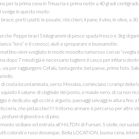
o per la prima cena in Trinacria e prima notte a 40 gradi centigradi,
i svolge in questo modo:
 brace, porti i piatti, le posate, i bicchieri, il pane, il vino, le olive, 
oi che Peppe braci 5 kilogrammi di pesce spada fresco e 3kg di gamberi
bianco “loro” e ti conosci; aiuti a spreparare e buonanotte.
l mattino vieni svegliato in modo mooolto rumoroso con un “sveglia ecc
 ma dopo 7 minuti già è necessario togliere il casco per infilarsi den
, via per raggiungere Cefalù, tanta gente, bel paese, prime foto. S
stello.
 di costa incontaminata, verso Messina, cominciano i crampi della fam
 squisito il salume di cinghiale del posto, o maiale nero, di cui non ri
gio è dedicato agli occhi e al gusto, paesaggi selvaggi in altura fino 
ticceria, che pistacchio!!!! Il ritorno al mare è percorso per altre st
 profumi di ginestra e di pino.
onto siciliano ed entrata all’HILTON di Furnari, 5 stelle, noi sudati,
tutti colorati e russi dovunque. Bella LOCATION, buona cena, interess