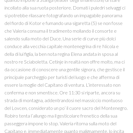
incollato alla sua ruota posteriore. Domati i puledri selvaggi ci
si potrebbe rilassare fotografando un impagabile panorama
del fiordo di Kotor e fumando una sigaretta (5) se non fosse
che Valeria consuma il tradimento mollando il consorte e
salendo sulla moto del Duce. Una serie di curve più dolci
conduce alla vecchia capitale montenegrina di re Nicola e
della di lui figlia, la ben nota regina Elena andata in sposa al
nostro re Sciaboletta. Cetinje in realtà non offre molto, ma ci
da occasione di conoscere una gentile signora, che gestisce il
principale parcheggio per turisti del luogo e che afferma di
essere la moglie del Capitano di ventura. L’interessato non
conferma e non smentisce. Ore 11:30 si riparte, ancora su
strada di montagna, addentrandosi nel massiccio montuoso
del Lovcen, considerato un po’ il cuore sacro del Montenegro.
Robiro tenta l’allungo ma il gesticolare frenetico della sua
passeggera impone lo stop. Valeria ritorna sulla moto del
Capitano e, immediatamente quanto malignamente, lo incita