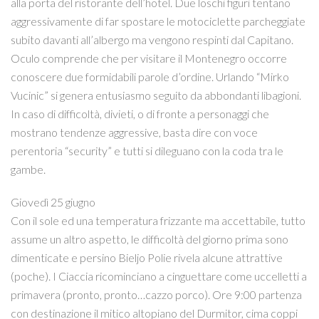
alla porta del ristorante dell’hotel. Due loschi figuri tentano
aggressivamente di far spostare le motociclette parcheggiate
subito davanti all’albergo ma vengono respinti dal Capitano.
Oculo comprende che per visitare il Montenegro occorre
conoscere due formidabili parole d’ordine. Urlando “Mirko
Vucinic” si genera entusiasmo seguito da abbondanti libagioni.
In caso di difficoltà, divieti, o di fronte a personaggi che
mostrano tendenze aggressive, basta dire con voce
perentoria “security” e tutti si dileguano con la coda tra le
gambe.
Giovedì 25 giugno
Con il sole ed una temperatura frizzante ma accettabile, tutto
assume un altro aspetto, le difficoltà del giorno prima sono
dimenticate e persino Bieljo Polie rivela alcune attrattive
(poche). I Ciaccia ricominciano a cinguettare come uccelletti a
primavera (pronto, pronto…cazzo porco). Ore 9:00 partenza
con destinazione il mitico altopiano del Durmitor, cima coppi