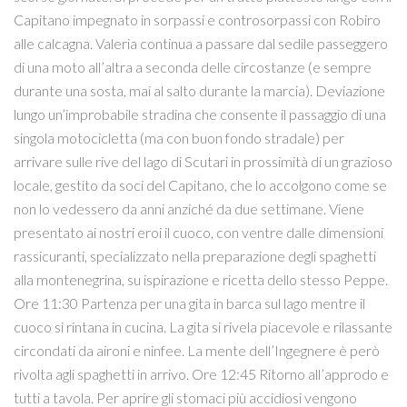
Capitano impegnato in sorpassi e controsorpassi con Robiro
alle calcagna. Valeria continua a passare dal sedile passeggero
di una moto all’altra a seconda delle circostanze (e sempre
durante una sosta, mai al salto durante la marcia). Deviazione
lungo un’improbabile stradina che consente il passaggio di una
singola motocicletta (ma con buon fondo stradale) per
arrivare sulle rive del lago di Scutari in prossimità di un grazioso
locale, gestito da soci del Capitano, che lo accolgono come se
non lo vedessero da anni anziché da due settimane. Viene
presentato ai nostri eroi il cuoco, con ventre dalle dimensioni
rassicuranti, specializzato nella preparazione degli spaghetti
alla montenegrina, su ispirazione e ricetta dello stesso Peppe.
Ore 11:30 Partenza per una gita in barca sul lago mentre il
cuoco si rintana in cucina. La gita si rivela piacevole e rilassante
circondati da aironi e ninfee. La mente dell’Ingegnere è però
rivolta agli spaghetti in arrivo. Ore 12:45 Ritorno all’approdo e
tutti a tavola. Per aprire gli stomaci più accidiosi vengono