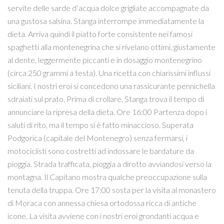
servite delle sarde d’acqua dolce grigliate accompagnate da
una gustosa salsina. Stanga interrompe immediatamente la
dieta. Arriva quindi il piatto forte consistente nei famosi
spaghetti alla montenegrina che si rivelano ottimi, giustamente
al dente, leggermente piccanti e in dosaggio montenegrino
(circa 250 grammi a testa). Una ricetta con chiarissimi influssi
siciliani. I nostri eroi si concedono una rassicurante pennichella
sdraiati sul prato. Prima di crollare, Stanga trova il tempo di
annunciare la ripresa della dieta. Ore 16:00 Partenza dopo i
saluti di rito, ma il tempo si è fatto minaccioso. Superata
Podgorica (capitale del Montenegro) senza fermarsi, i
motociclisti sono costretti ad indossare le bardature da
pioggia. Strada trafficata, pioggia a dirotto avviandosi verso la
montagna. Il Capitano mostra qualche preoccupazione sulla
tenuta della truppa. Ore 17:00 sosta per la visita al monastero
di Moraca con annessa chiesa ortodossa ricca di antiche
icone. La visita avviene con i nostri eroi grondanti acqua e