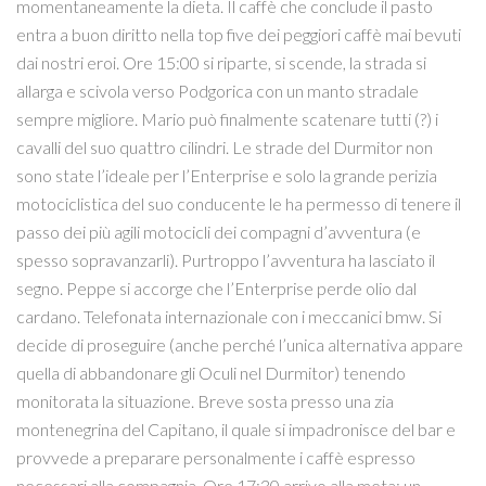
momentaneamente la dieta. Il caffè che conclude il pasto
entra a buon diritto nella top five dei peggiori caffè mai bevuti
dai nostri eroi. Ore 15:00 si riparte, si scende, la strada si
allarga e scivola verso Podgorica con un manto stradale
sempre migliore. Mario può finalmente scatenare tutti (?) i
cavalli del suo quattro cilindri. Le strade del Durmitor non
sono state l’ideale per l’Enterprise e solo la grande perizia
motociclistica del suo conducente le ha permesso di tenere il
passo dei più agili motocicli dei compagni d’avventura (e
spesso sopravanzarli). Purtroppo l’avventura ha lasciato il
segno. Peppe si accorge che l’Enterprise perde olio dal
cardano. Telefonata internazionale con i meccanici bmw. Si
decide di proseguire (anche perché l’unica alternativa appare
quella di abbandonare gli Oculi nel Durmitor) tenendo
monitorata la situazione. Breve sosta presso una zia
montenegrina del Capitano, il quale si impadronisce del bar e
provvede a preparare personalmente i caffè espresso
necessari alla compagnia. Ore 17:30 arrivo alla meta: un