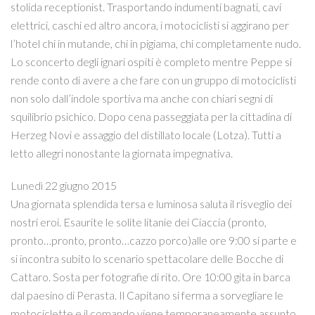
stolida receptionist. Trasportando indumenti bagnati, cavi
elettrici, caschi ed altro ancora, i motociclisti si aggirano per
l’hotel chi in mutande, chi in pigiama, chi completamente nudo.
Lo sconcerto degli ignari ospiti è completo mentre Peppe si
rende conto di avere a che fare con un gruppo di motociclisti
non solo dall’indole sportiva ma anche con chiari segni di
squilibrio psichico. Dopo cena passeggiata per la cittadina di
Herzeg Novi e assaggio del distillato locale (Lotza). Tutti a
letto allegri nonostante la giornata impegnativa.
Lunedì 22 giugno 2015
Una giornata splendida tersa e luminosa saluta il risveglio dei
nostri eroi. Esaurite le solite litanie dei Ciaccia (pronto,
pronto…pronto, pronto…cazzo porco)alle ore 9:00 si parte e
si incontra subito lo scenario spettacolare delle Bocche di
Cattaro. Sosta per fotografie di rito. Ore 10:00 gita in barca
dal paesino di Perasta. Il Capitano si ferma a sorvegliare le
motociclette e il comando viene temporaneamente assunto