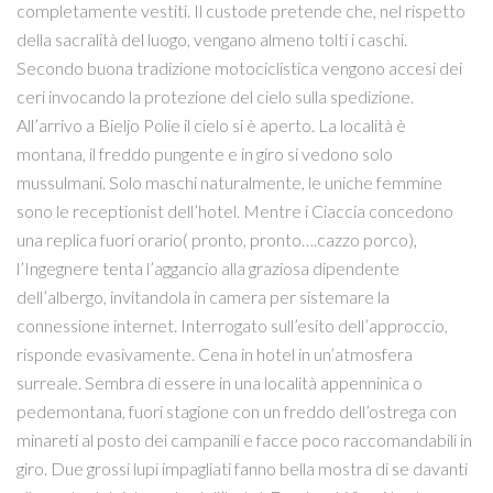
completamente vestiti. Il custode pretende che, nel rispetto
della sacralità del luogo, vengano almeno tolti i caschi.
Secondo buona tradizione motociclistica vengono accesi dei
ceri invocando la protezione del cielo sulla spedizione.
All’arrivo a Bieljo Polie il cielo si è aperto. La località è
montana, il freddo pungente e in giro si vedono solo
mussulmani. Solo maschi naturalmente, le uniche femmine
sono le receptionist dell’hotel. Mentre i Ciaccia concedono
una replica fuori orario( pronto, pronto….cazzo porco),
l’Ingegnere tenta l’aggancio alla graziosa dipendente
dell’albergo, invitandola in camera per sistemare la
connessione internet. Interrogato sull’esito dell’approccio,
risponde evasivamente. Cena in hotel in un’atmosfera
surreale. Sembra di essere in una località appenninica o
pedemontana, fuori stagione con un freddo dell’ostrega con
minareti al posto dei campanili e facce poco raccomandabili in
giro. Due grossi lupi impagliati fanno bella mostra di se davanti