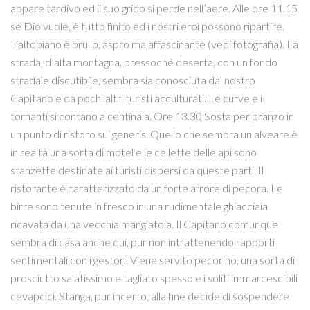
appare tardivo ed il suo grido si perde nell’aere. Alle ore 11.15
se Dio vuole, è tutto finito ed i nostri eroi possono ripartire.
L’altopiano è brullo, aspro ma affascinante (vedi fotografia). La
strada, d’alta montagna, pressoché deserta, con un fondo
stradale discutibile, sembra sia conosciuta dal nostro
Capitano e da pochi altri turisti acculturati. Le curve e i
tornanti si contano a centinaia. Ore 13.30 Sosta per pranzo in
un punto di ristoro sui generis. Quello che sembra un alveare è
in realtà una sorta di motel e le cellette delle api sono
stanzette destinate ai turisti dispersi da queste parti. Il
ristorante è caratterizzato da un forte afrore di pecora. Le
birre sono tenute in fresco in una rudimentale ghiacciaia
ricavata da una vecchia mangiatoia. Il Capitano comunque
sembra di casa anche qui, pur non intrattenendo rapporti
sentimentali con i gestori. Viene servito pecorino, una sorta di
prosciutto salatissimo e tagliato spesso e i soliti immarcescibili
cevapcici. Stanga, pur incerto, alla fine decide di sospendere