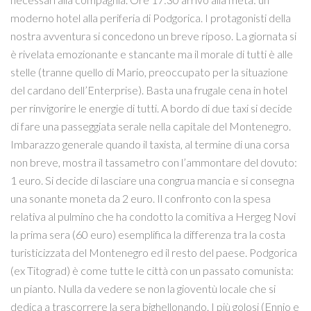
moderno hotel alla periferia di Podgorica. I protagonisti della
nostra avventura si concedono un breve riposo. La giornata si
è rivelata emozionante e stancante ma il morale di tutti è alle
stelle (tranne quello di Mario, preoccupato per la situazione
del cardano dell’Enterprise). Basta una frugale cena in hotel
per rinvigorire le energie di tutti. A bordo di due taxi si decide
di fare una passeggiata serale nella capitale del Montenegro.
Imbarazzo generale quando il taxista, al termine di una corsa
non breve, mostra il tassametro con l’ammontare del dovuto:
1 euro. Si decide di lasciare una congrua mancia e si consegna
una sonante moneta da 2 euro. Il confronto con la spesa
relativa al pulmino che ha condotto la comitiva a Hergeg Novi
la prima sera (60 euro) esemplifica la differenza tra la costa
turisticizzata del Montenegro ed il resto del paese. Podgorica
(ex Titograd) è come tutte le città con un passato comunista:
un pianto. Nulla da vedere se non la gioventù locale che si
dedica a trascorrere la sera bighellonando. I più golosi (Ennio e