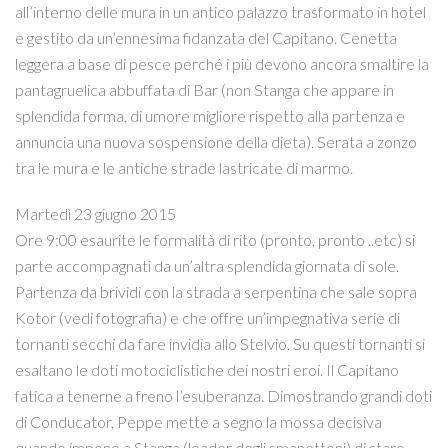
all’interno delle mura in un antico palazzo trasformato in hotel
e gestito da un’ennesima fidanzata del Capitano. Cenetta
leggera a base di pesce perché i più devono ancora smaltire la
pantagruelica abbuffata di Bar (non Stanga che appare in
splendida forma, di umore migliore rispetto alla partenza e
annuncia una nuova sospensione della dieta). Serata a zonzo
tra le mura e le antiche strade lastricate di marmo.
Martedì 23 giugno 2015
Ore 9:00 esaurite le formalità di rito (pronto, pronto ..etc) si
parte accompagnati da un’altra splendida giornata di sole.
Partenza da brividi con la strada a serpentina che sale sopra
Kotor (vedi fotografia) e che offre un’impegnativa serie di
tornanti secchi da fare invidia allo Stelvio. Su questi tornanti si
esaltano le doti motociclistiche dei nostri eroi. Il Capitano
fatica a tenerne a freno l’esuberanza. Dimostrando grandi doti
di Conducator, Peppe mette a segno la mossa decisiva
quando impone a Stanga (leader degli smanettoni) di stare