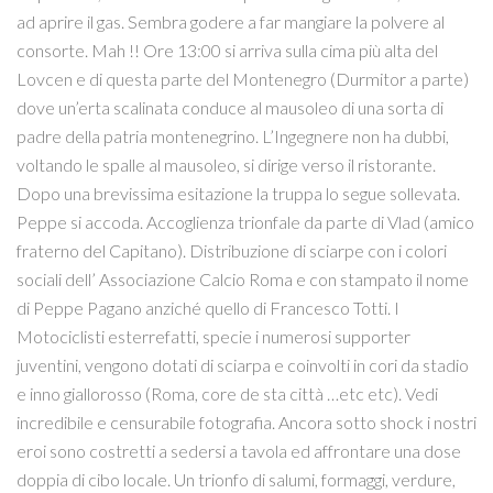
ad aprire il gas. Sembra godere a far mangiare la polvere al
consorte. Mah !! Ore 13:00 si arriva sulla cima più alta del
Lovcen e di questa parte del Montenegro (Durmitor a parte)
dove un’erta scalinata conduce al mausoleo di una sorta di
padre della patria montenegrino. L’Ingegnere non ha dubbi,
voltando le spalle al mausoleo, si dirige verso il ristorante.
Dopo una brevissima esitazione la truppa lo segue sollevata.
Peppe si accoda. Accoglienza trionfale da parte di Vlad (amico
fraterno del Capitano). Distribuzione di sciarpe con i colori
sociali dell’ Associazione Calcio Roma e con stampato il nome
di Peppe Pagano anziché quello di Francesco Totti. I
Motociclisti esterrefatti, specie i numerosi supporter
juventini, vengono dotati di sciarpa e coinvolti in cori da stadio
e inno giallorosso (Roma, core de sta città …etc etc). Vedi
incredibile e censurabile fotografia. Ancora sotto shock i nostri
eroi sono costretti a sedersi a tavola ed affrontare una dose
doppia di cibo locale. Un trionfo di salumi, formaggi, verdure,