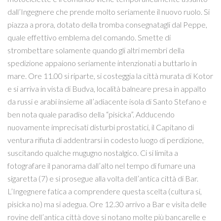
dall’Ingegnere che prende molto seriamente il nuovo ruolo. Si
piazza a prora, dotato della tromba consegnatagli dal Peppe,
quale effettivo emblema del comando. Smette di
strombettare solamente quando gli altri membri della
spedizione appaiono seriamente intenzionati a buttarlo in
mare. Ore 11.00 si riparte, si costeggia la città murata di Kotor
e si arriva in vista di Budva, località balneare presa in appalto
da russi e arabi insieme all’adiacente isola di Santo Stefano e
ben nota quale paradiso della “pisicka”. Adducendo
nuovamente imprecisati disturbi prostatici, il Capitano di
ventura rifiuta di addentrarsi in codesto luogo di perdizione,
suscitando qualche mugugno nostalgico. Ci si limita a
fotografare il panorama dall’alto nel tempo di fumare una
sigaretta (7) e si prosegue alla volta dell’antica città di Bar.
L’Ingegnere fatica a comprendere questa scelta (cultura si,
pisicka no) ma si adegua. Ore 12.30 arrivo a Bar e visita delle
rovine dell’antica città dove si notano molte più bancarelle e