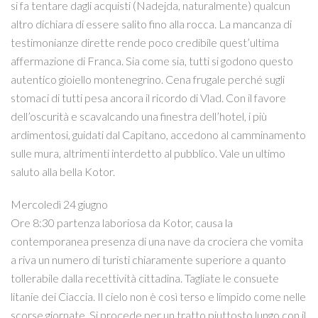
si fa tentare dagli acquisti (Nadejda, naturalmente) qualcun
altro dichiara di essere salito fino alla rocca. La mancanza di
testimonianze dirette rende poco credibile quest’ultima
affermazione di Franca. Sia come sia, tutti si godono questo
autentico gioiello montenegrino. Cena frugale perché sugli
stomaci di tutti pesa ancora il ricordo di Vlad. Con il favore
dell’oscurità e scavalcando una finestra dell’hotel, i più
ardimentosi, guidati dal Capitano, accedono al camminamento
sulle mura, altrimenti interdetto al pubblico. Vale un ultimo
saluto alla bella Kotor.
Mercoledì 24 giugno
Ore 8:30 partenza laboriosa da Kotor, causa la
contemporanea presenza di una nave da crociera che vomita
a riva un numero di turisti chiaramente superiore a quanto
tollerabile dalla recettività cittadina. Tagliate le consuete
litanie dei Ciaccia. Il cielo non è così terso e limpido come nelle
scorse giornate. Si procede per un tratto piuttosto lungo con il