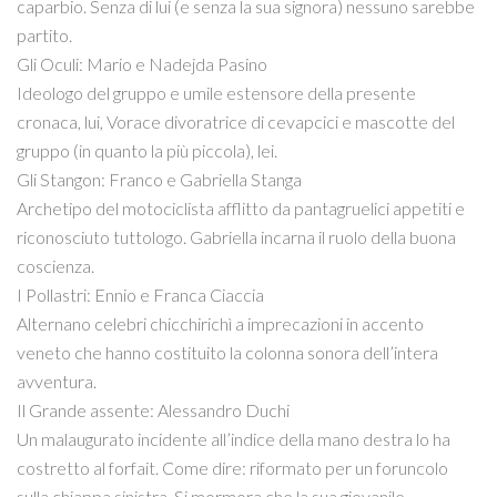
caparbio. Senza di lui (e senza la sua signora) nessuno sarebbe
partito.
Gli Oculi: Mario e Nadejda Pasino
Ideologo del gruppo e umile estensore della presente
cronaca, lui, Vorace divoratrice di cevapcici e mascotte del
gruppo (in quanto la più piccola), lei.
Gli Stangon: Franco e Gabriella Stanga
Archetipo del motociclista afflitto da pantagruelici appetiti e
riconosciuto tuttologo. Gabriella incarna il ruolo della buona
coscienza.
I Pollastri: Ennio e Franca Ciaccia
Alternano celebri chicchirichì a imprecazioni in accento
veneto che hanno costituito la colonna sonora dell’intera
avventura.
Il Grande assente: Alessandro Duchi
Un malaugurato incidente all’indice della mano destra lo ha
costretto al forfait. Come dire: riformato per un foruncolo
sulla chiappa sinistra. Si mormora che la sua giovanile