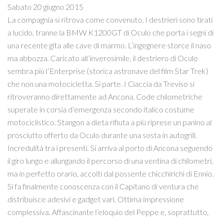
Sabato 20 giugno 2015
La compagnia si ritrova come convenuto. I destrieri sono tirati
a lucido, tranne la BMW K1200GT di Oculo che porta i segni di
una recente gita alle cave di marmo. L’ingegnere storce il naso
ma abbozza. Caricato all’inverosimile, il destriero di Oculo
sembra più l’Enterprise (storica astronave del film Star Trek)
che non una motocicletta. Si parte. I Ciaccia da Treviso si
ritroveranno direttamente ad Ancona. Code chilometriche
superate in corsia d’emergenza secondo italico costume
motociclistico. Stangon a dieta rifiuta a più riprese un panino al
prosciutto offerto da Oculo durante una sosta in autogrill.
Incredulità tra i presenti. Si arriva al porto di Ancona seguendo
il giro lungo e allungando il percorso di una ventina di chilometri,
ma in perfetto orario, accolti dal possente chicchirichì di Ennio.
Si fa finalmente conoscenza con il Capitano di ventura che
distribuisce adesivi e gadget vari. Ottima impressione
complessiva. Affascinante l’eloquio del Peppe e, soprattutto,