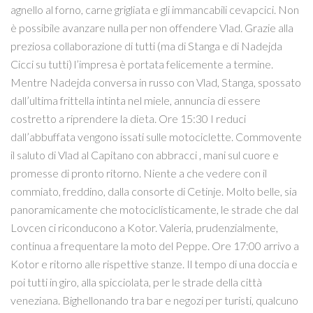
agnello al forno, carne grigliata e gli immancabili cevapcici. Non
è possibile avanzare nulla per non offendere Vlad. Grazie alla
preziosa collaborazione di tutti (ma di Stanga e di Nadejda
Cicci su tutti) l’impresa è portata felicemente a termine.
Mentre Nadejda conversa in russo con Vlad, Stanga, spossato
dall’ultima frittella intinta nel miele, annuncia di essere
costretto a riprendere la dieta. Ore 15:30 I reduci
dall’abbuffata vengono issati sulle motociclette. Commovente
il saluto di Vlad al Capitano con abbracci , mani sul cuore e
promesse di pronto ritorno. Niente a che vedere con il
commiato, freddino, dalla consorte di Cetinje. Molto belle, sia
panoramicamente che motociclisticamente, le strade che dal
Lovcen ci riconducono a Kotor. Valeria, prudenzialmente,
continua a frequentare la moto del Peppe. Ore 17:00 arrivo a
Kotor e ritorno alle rispettive stanze. Il tempo di una doccia e
poi tutti in giro, alla spicciolata, per le strade della città
veneziana. Bighellonando tra bar e negozi per turisti, qualcuno