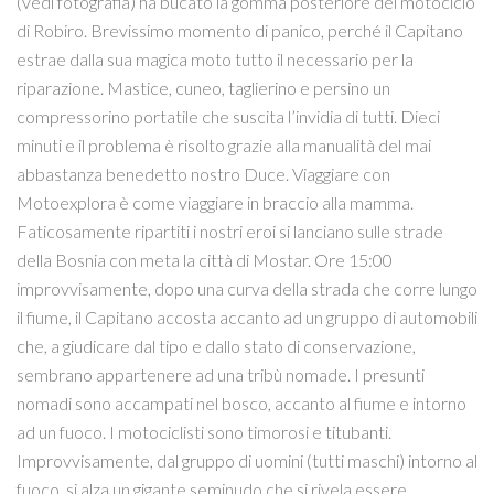
(vedi fotografia) ha bucato la gomma posteriore del motociclo
di Robiro. Brevissimo momento di panico, perché il Capitano
estrae dalla sua magica moto tutto il necessario per la
riparazione. Mastice, cuneo, taglierino e persino un
compressorino portatile che suscita l’invidia di tutti. Dieci
minuti e il problema è risolto grazie alla manualità del mai
abbastanza benedetto nostro Duce. Viaggiare con
Motoexplora è come viaggiare in braccio alla mamma.
Faticosamente ripartiti i nostri eroi si lanciano sulle strade
della Bosnia con meta la città di Mostar. Ore 15:00
improvvisamente, dopo una curva della strada che corre lungo
il fiume, il Capitano accosta accanto ad un gruppo di automobili
che, a giudicare dal tipo e dallo stato di conservazione,
sembrano appartenere ad una tribù nomade. I presunti
nomadi sono accampati nel bosco, accanto al fiume e intorno
ad un fuoco. I motociclisti sono timorosi e titubanti.
Improvvisamente, dal gruppo di uomini (tutti maschi) intorno al
fuoco, si alza un gigante seminudo che si rivela essere