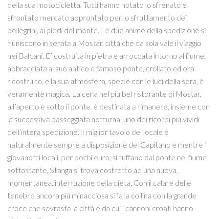
della sua motocicletta. Tutti hanno notato lo sfrenato e
sfrontato mercato approntato per lo sfruttamento dei
pellegrini, ai piedi del monte. Le due anime della spedizione si
riuniscono in serata a Mostar, città che da sola vale il viaggio
nei Balcani. E’ costruita in pietra e arroccata intorno al fiume,
abbracciata al suo antico e famoso ponte, crollato ed ora
ricostruito, e la sua atmosfera, specie con le luci della sera, è
veramente magica. La cena nel più bel ristorante di Mostar,
all’aperto e sotto il ponte, è destinata a rimanere, insieme con
la successiva passeggiata notturna, uno dei ricordi più vividi
dell’intera spedizione. Il miglior tavolo del locale è
naturalmente sempre a disposizione del Capitano e mentre i
giovanotti locali, per pochi euro, si tuffano dal ponte nel fiume
sottostante, Stanga si trova costretto ad una nuova,
momentanea, interruzione della dieta. Con il calare delle
tenebre ancora più minacciosa si fa la collina con la grande
croce che sovrasta la città e da cui i cannoni croati hanno