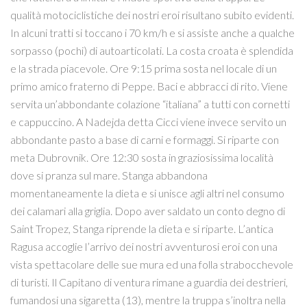
qualità motociclistiche dei nostri eroi risultano subito evidenti.
In alcuni tratti si toccano i 70 km/h e si assiste anche a qualche
sorpasso (pochi) di autoarticolati. La costa croata è splendida
e la strada piacevole. Ore 9:15 prima sosta nel locale di un
primo amico fraterno di Peppe. Baci e abbracci di rito. Viene
servita un’abbondante colazione “italiana” a tutti con cornetti
e cappuccino. A Nadejda detta Cicci viene invece servito un
abbondante pasto a base di carni e formaggi. Si riparte con
meta Dubrovnik. Ore 12:30 sosta in graziosissima località
dove si pranza sul mare. Stanga abbandona
momentaneamente la dieta e si unisce agli altri nel consumo
dei calamari alla griglia. Dopo aver saldato un conto degno di
Saint Tropez, Stanga riprende la dieta e si riparte. L’antica
Ragusa accoglie l’arrivo dei nostri avventurosi eroi con una
vista spettacolare delle sue mura ed una folla strabocchevole
di turisti. Il Capitano di ventura rimane a guardia dei destrieri,
fumandosi una sigaretta (13), mentre la truppa s’inoltra nella