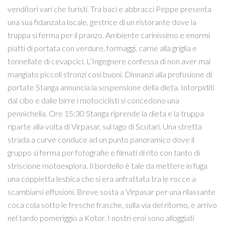
venditori vari che turisti. Tra baci e abbracci Peppe presenta
una sua fidanzata locale, gestrice di un ristorante dove la
truppa si ferma per il pranzo. Ambiente carinissimo e enormi
piatti di portata con verdure, formaggi, carne alla griglia e
tonnellate di cevapcici. L’Ingegnere confessa di non aver mai
mangiato piccoli stronzi così buoni. Dinnanzi alla profusione di
portate Stanga annuncia la sospensione della dieta. Intorpiditi
dal cibo e dalle birre i motociclisti si concedono una
pennichella. Ore 15:30 Stanga riprende la dieta e la truppa
riparte alla volta di Virpasar, sul lago di Scutari. Una stretta
strada a curve conduce ad un punto panoramico dove il
gruppo si ferma per fotografie e filmati di rito con tanto di
striscione motoexplora. Il bordello è tale da mettere in fuga
una coppietta lesbica che si era anfrattata tra le rocce a
scambiarsi effusioni. Breve sosta a Virpasar per una rilassante
coca cola sotto le fresche frasche, sulla via del ritorno, e arrivo
nel tardo pomeriggio a Kotor. I nostri eroi sono alloggiati