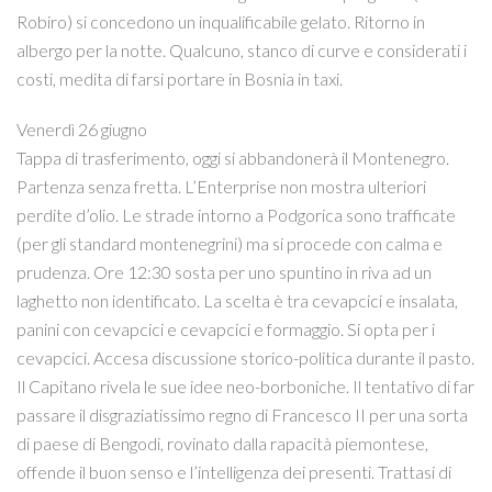
Robiro) si concedono un inqualificabile gelato. Ritorno in
albergo per la notte. Qualcuno, stanco di curve e considerati i
costi, medita di farsi portare in Bosnia in taxi.
Venerdì 26 giugno
Tappa di trasferimento, oggi si abbandonerà il Montenegro.
Partenza senza fretta. L’Enterprise non mostra ulteriori
perdite d’olio. Le strade intorno a Podgorica sono trafficate
(per gli standard montenegrini) ma si procede con calma e
prudenza. Ore 12:30 sosta per uno spuntino in riva ad un
laghetto non identificato. La scelta è tra cevapcici e insalata,
panini con cevapcici e cevapcici e formaggio. Si opta per i
cevapcici. Accesa discussione storico-politica durante il pasto.
Il Capitano rivela le sue idee neo-borboniche. Il tentativo di far
passare il disgraziatissimo regno di Francesco II per una sorta
di paese di Bengodi, rovinato dalla rapacità piemontese,
offende il buon senso e l’intelligenza dei presenti. Trattasi di