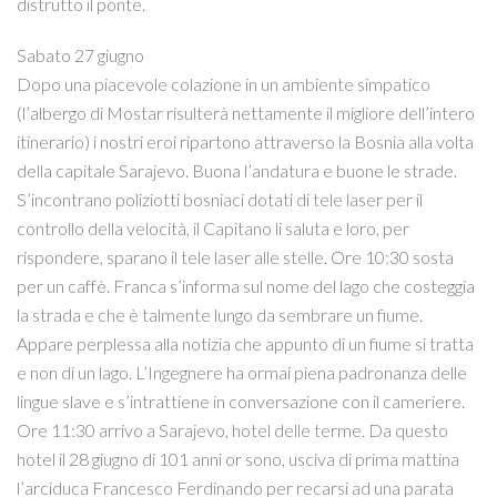
distrutto il ponte.
Sabato 27 giugno
Dopo una piacevole colazione in un ambiente simpatico
(l’albergo di Mostar risulterà nettamente il migliore dell’intero
itinerario) i nostri eroi ripartono attraverso la Bosnia alla volta
della capitale Sarajevo. Buona l’andatura e buone le strade.
S’incontrano poliziotti bosniaci dotati di tele laser per il
controllo della velocità, il Capitano li saluta e loro, per
rispondere, sparano il tele laser alle stelle. Ore 10:30 sosta
per un caffè. Franca s’informa sul nome del lago che costeggia
la strada e che è talmente lungo da sembrare un fiume.
Appare perplessa alla notizia che appunto di un fiume si tratta
e non di un lago. L’Ingegnere ha ormai piena padronanza delle
lingue slave e s’intrattiene in conversazione con il cameriere.
Ore 11:30 arrivo a Sarajevo, hotel delle terme. Da questo
hotel il 28 giugno di 101 anni or sono, usciva di prima mattina
l’arciduca Francesco Ferdinando per recarsi ad una parata