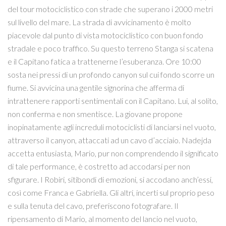
del tour motociclistico con strade che superano i 2000 metri
sul livello del mare. La strada di avvicinamento è molto
piacevole dal punto di vista motociclistico con buon fondo
stradale e poco traffico. Su questo terreno Stanga si scatena
e il Capitano fatica a trattenerne l’esuberanza. Ore 10:00
sosta nei pressi di un profondo canyon sul cui fondo scorre un
fiume. Si avvicina una gentile signorina che afferma di
intrattenere rapporti sentimentali con il Capitano. Lui, al solito,
non conferma e non smentisce. La giovane propone
inopinatamente agli increduli motociclisti di lanciarsi nel vuoto,
attraverso il canyon, attaccati ad un cavo d’acciaio. Nadejda
accetta entusiasta, Mario, pur non comprendendo il significato
di tale performance, è costretto ad accodarsi per non
sfigurare. I Robiri, sitibondi di emozioni, si accodano anch’essi,
così come Franca e Gabriella. Gli altri, incerti sul proprio peso
e sulla tenuta del cavo, preferiscono fotografare. Il
ripensamento di Mario, al momento del lancio nel vuoto,