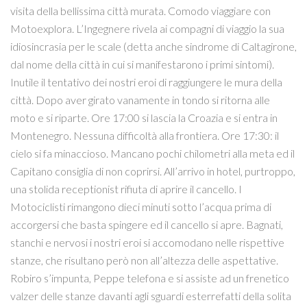
visita della bellissima città murata. Comodo viaggiare con
Motoexplora. L’Ingegnere rivela ai compagni di viaggio la sua
idiosincrasia per le scale (detta anche sindrome di Caltagirone,
dal nome della città in cui si manifestarono i primi sintomi).
Inutile il tentativo dei nostri eroi di raggiungere le mura della
città. Dopo aver girato vanamente in tondo si ritorna alle
moto e si riparte. Ore 17:00 si lascia la Croazia e si entra in
Montenegro. Nessuna difficoltà alla frontiera. Ore 17:30: il
cielo si fa minaccioso. Mancano pochi chilometri alla meta ed il
Capitano consiglia di non coprirsi. All’arrivo in hotel, purtroppo,
una stolida receptionist rifiuta di aprire il cancello. I
Motociclisti rimangono dieci minuti sotto l’acqua prima di
accorgersi che basta spingere ed il cancello si apre. Bagnati,
stanchi e nervosi i nostri eroi si accomodano nelle rispettive
stanze, che risultano però non all’altezza delle aspettative.
Robiro s’impunta, Peppe telefona e si assiste ad un frenetico
valzer delle stanze davanti agli sguardi esterrefatti della solita