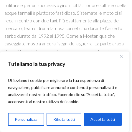
militare e per un successivo giro in città. L’odore sulfureo delle
acque termali è piuttosto fastidioso. Sistemate le moto ci si
reca in centro con due taxi. Più esattamente alla piazza del
mercato, teatro di una famosa carneficina durante l’assedio
serbo durato dal 1992 al 1995. Come a Mostar, qualche
caseggiato mostra ancora i segni della guerra. La parte araba
della città è piuttosto caratteristica ma assediata dai
negozietti di paccottiglie. Il resto è una pena. Sarajevo è città
Tuteliamo la tua privacy
di grandi e tristi testimonianze storiche, ma nel complesso
delude un po’ tutti. Niente a che vedere con il fascino di
Utilizziamo i cookie per migliorare la tua esperienza di
Mostar. L’angolo dell’attentato (101 anni domani) che cambiò
navigazione, pubblicare annunci o contenuti personalizzati e
la storia d’Europa e del mondo, è assolutamente anonimo. La
analizzare il nostro traffico. Facendo clic su "Accetta tutto",
passeggiata stuzzica l’appetito e si decide per un pasto
acconsenti al nostro utilizzo dei cookie.
italiano, basta cevapcici. Sciagurata decisione. I nostri eroi
pranzano a due passi dalla cattedrale, all’aperto e con le
Parla con Motoexplora
Personalizza
Rifiuta tutti
Accetta tutti
televisioni che trasmettono in diretta l’impresa di Valentino
Rossi, ma pizza e pastasciutta sono di livello balcanico, cioè
Open chaty