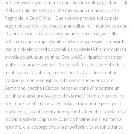
un’operazione apertamente consolatoria volta a giustificare lo
stato attuale delle regioni che formavano il mai compianto
Regno delle Due Sicilie. Il Buon senso prevale e si cambia
argomento prima che si accendano gli animi. Incontro con due
strani motociclisti che indossano uniformi e insegne della
polizia ma anche improbabili bandane e aggressivi tatuaggi. In
realtà si rivelano molto cordiali. La solidarietà tra motociclisti
travalica qualunque confine. Ore 14:00 si riparte non senza
molte raccomandazioni di Peppe sull’attraversamento della
frontiera tra Montenegro e Bosnia. Trattasi di un confine
tradizionalmente sensibile. Tutti sembrano aver capito.
Sembrano, perché i Ciaccia pensano bene di mostrare un
certificato assicurativo scaduto da mesi. Niente di grave, ma
per impedire che i frontalieri bosniaci si sentano presi per i
fondelli e gli incauti trevisani vengano trattenuti, ci vuole tutta
la diplomazia del Capitano. Quando finalmente si è pronti a
ripartire, ci si accorge che una proditoria vite autofilettante