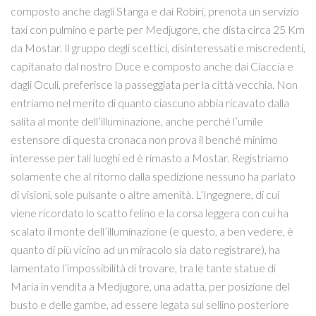
composto anche dagli Stanga e dai Robiri, prenota un servizio
taxi con pulmino e parte per Medjugore, che dista circa 25 Km
da Mostar. Il gruppo degli scettici, disinteressati e miscredenti,
capitanato dal nostro Duce e composto anche dai Ciaccia e
dagli Oculi, preferisce la passeggiata per la città vecchia. Non
entriamo nel merito di quanto ciascuno abbia ricavato dalla
salita al monte dell’illuminazione, anche perché l’umile
estensore di questa cronaca non prova il benché minimo
interesse per tali luoghi ed è rimasto a Mostar. Registriamo
solamente che al ritorno dalla spedizione nessuno ha parlato
di visioni, sole pulsante o altre amenità. L’Ingegnere, di cui
viene ricordato lo scatto felino e la corsa leggera con cui ha
scalato il monte dell’illuminazione (e questo, a ben vedere, è
quanto di più vicino ad un miracolo sia dato registrare), ha
lamentato l’impossibilità di trovare, tra le tante statue di
Maria in vendita a Medjugore, una adatta, per posizione del
busto e delle gambe, ad essere legata sul sellino posteriore