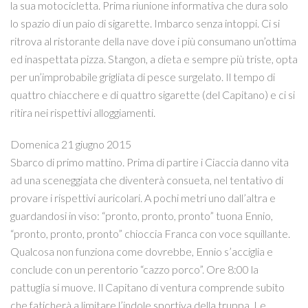
la sua motocicletta. Prima riunione informativa che dura solo
lo spazio di un paio di sigarette. Imbarco senza intoppi. Ci si
ritrova al ristorante della nave dove i più consumano un’ottima
ed inaspettata pizza. Stangon, a dieta e sempre più triste, opta
per un’improbabile grigliata di pesce surgelato. Il tempo di
quattro chiacchere e di quattro sigarette (del Capitano) e ci si
ritira nei rispettivi alloggiamenti.
Domenica 21 giugno 2015
Sbarco di primo mattino. Prima di partire i Ciaccia danno vita
ad una sceneggiata che diventerà consueta, nel tentativo di
provare i rispettivi auricolari. A pochi metri uno dall’altra e
guardandosi in viso: “pronto, pronto, pronto” tuona Ennio,
“pronto, pronto, pronto” chioccia Franca con voce squillante.
Qualcosa non funziona come dovrebbe, Ennio s’acciglia e
conclude con un perentorio “cazzo porco”. Ore 8:00 la
pattuglia si muove. Il Capitano di ventura comprende subito
che faticherà a limitare l’indole sportiva della truppa. Le