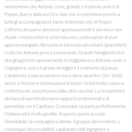
nientemeno che Antonio Jovic, grande e fraterno amico di
Peppe. Baci e abbracci tra i due che si estendono presto a
tutti gli accompagnatori, tanto di Antonio che di Peppe.
L’offerta dei pani e dei pesci appena pescati è sincera e non
rituale. I motociclisti si schermiscono confessando di aver
appena mangiato. Riescono in tal modo ad evitare i granchietti
crudi che Antonio pesca a mani nude. Grande famigliarità tra i
due gruppi ed in special modo tra il gigantesco Antonio Jovic e
l’Ingegnere, unico in grado di reggere il confronto di panza.
L’ambiente è piacevolissimo ma si deve ripartire. Ore 16:00
arrivo a Mostar e sistemazione in hotel. Hotel molto carino e
confortevole a pochi passi dalla città vecchia. La receptionist
dichiara di non intrattenere rapporti sentimentali o di
parentela con il Capitano. Comunque sia parla perfettamente
l’italiano ed è molto gentile. A questo punto accade
l’inevitabile: la compagnia si divide. Il gruppo dei credenti, o
comunque dei possibilisti, capitanato dall’Ingegnere e